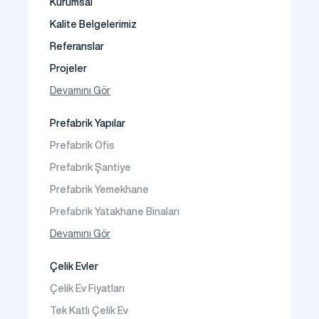
Kurumsal
Kalite Belgelerimiz
Referanslar
Projeler
Fotoğraf Galeri
Devamını Gör
Video Galeri
Prefabrik Yapılar
Faaliyet Alanları
Prefabrik Ofis
İletişim
Prefabrik Şantiye
Sıkça Sorulanlar
Prefabrik Yemekhane
Prefabrik Yatakhane Binaları
Prefabrik Dükkan
Devamını Gör
Prefabrik Sosyal Tesis Binaları
Çelik Evler
Prefabrik Kafeterya
Çelik Ev Fiyatları
Prefabrik Okul Binaları
Tek Katlı Çelik Ev