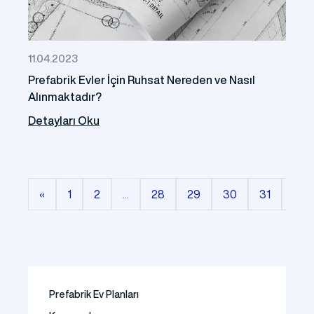
11.04.2023
Prefabrik Evler İçin Ruhsat Nereden ve Nasıl
Alınmaktadır?
Detayları Oku
«
1
2
...
28
29
30
31
32
Prefabrik Ev Planları