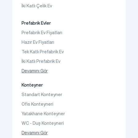
Prefabrik Kreş Bina Modelleri
İki Katlı Çelik Ev
Prefabrik Anaokulu Bina Modelleri
Prefabrik Acil Afet Binaları
Prefabrik Evler
Prefabrik WC Duş Binaları
Prefabrik Ev Fiyatları
Şantiye Mobilizasyon
Hazır Ev Fiyatları
Şantiye Kamp Binaları
Tek Katlı Prefabrik Ev
İki Katlı Prefabrik Ev
Tek Katlı Prefabrik Villa
Devamını Gör
İki Katlı Prefabrik Villa
Konteyner
Prefabrik Bağ Evi
Standart Konteyner
Prefabrik Bungalov
Ofis Konteyneri
Yatakhane Konteyner
WC - Duş Konteyneri
Konteyner Ev
Devamını Gör