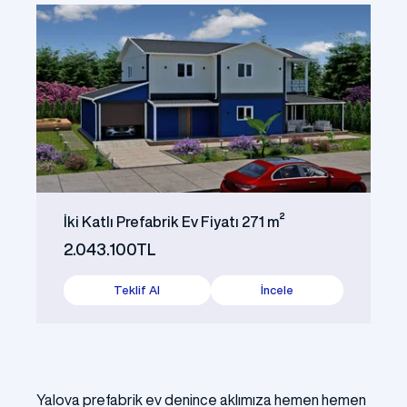
İki Katlı Prefabrik Ev Fiyatı 271 m²
2.043.100TL
Teklif Al
İncele
Yalova prefabrik ev denince aklımıza hemen hemen