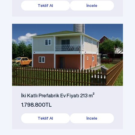
Teklif Al
İncele
İki Katlı Prefabrik Ev Fiyatı 213 m²
1.798.800TL
Teklif Al
İncele