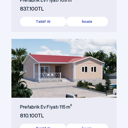
837.100TL
Teklif Al
İncele
Prefabrik Ev Fiyatı 115 m²
810.100TL