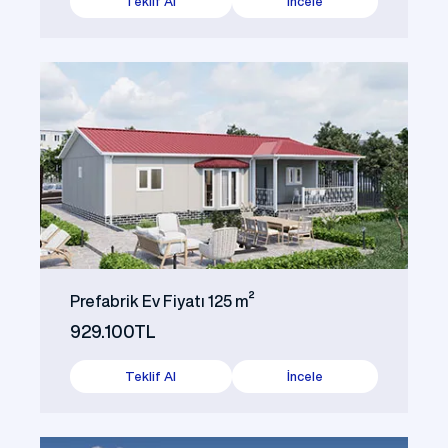
Teklif Al
İncele
Prefabrik Ev Fiyatı 125 m²
929.100TL
Teklif Al
İncele