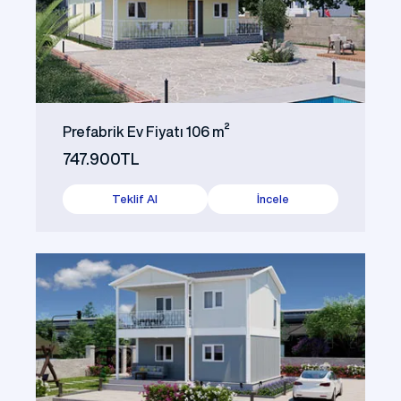
Prefabrik Ev Fiyatı 106 m²
747.900TL
Teklif Al
İncele