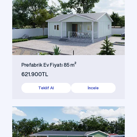
Prefabrik Ev Fiyatı 85 m²
621.900TL
Teklif Al
İncele