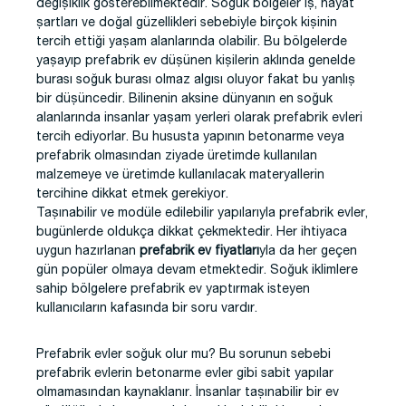
değişiklik gösterebilmektedir. Soğuk bölgeler iş, hayat
şartları ve doğal güzellikleri sebebiyle birçok kişinin
tercih ettiği yaşam alanlarında olabilir. Bu bölgelerde
yaşayıp prefabrik ev düşünen kişilerin aklında genelde
burası soğuk burası olmaz algısı oluyor fakat bu yanlış
bir düşüncedir. Bilinenin aksine dünyanın en soğuk
alanlarında insanlar yaşam yerleri olarak prefabrik evleri
tercih ediyorlar. Bu hususta yapının betonarme veya
prefabrik olmasından ziyade üretimde kullanılan
malzemeye ve üretimde kullanılacak materyallerin
tercihine dikkat etmek gerekiyor.
Taşınabilir ve modüle edilebilir yapılarıyla prefabrik evler,
bugünlerde oldukça dikkat çekmektedir. Her ihtiyaca
uygun hazırlanan
prefabrik ev fiyatları
yla da her geçen
gün popüler olmaya devam etmektedir. Soğuk iklimlere
sahip bölgelere prefabrik ev yaptırmak isteyen
kullanıcıların kafasında bir soru vardır.
Prefabrik evler soğuk olur mu? Bu sorunun sebebi
prefabrik evlerin betonarme evler gibi sabit yapılar
olmamasından kaynaklanır. İnsanlar taşınabilir bir ev