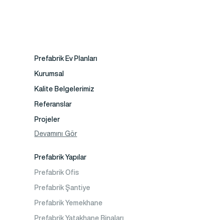
Prefabrik Ev Planları
Kurumsal
Kalite Belgelerimiz
Referanslar
Projeler
Fotoğraf Galeri
Devamını Gör
Video Galeri
Prefabrik Yapılar
Faaliyet Alanları
Prefabrik Ofis
İletişim
Prefabrik Şantiye
Sıkça Sorulanlar
Prefabrik Yemekhane
Prefabrik Yatakhane Binaları