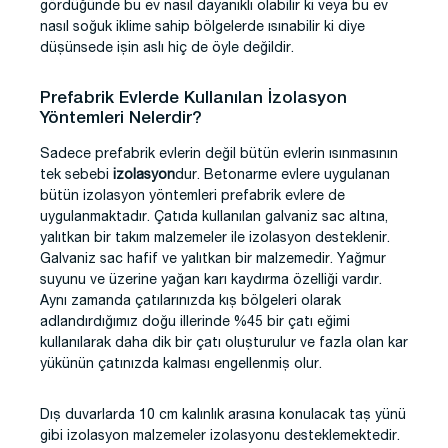
gördüğünde bu ev nasıl dayanıklı olabilir ki veya bu ev
nasıl soğuk iklime sahip bölgelerde ısınabilir ki diye
düşünsede işin aslı hiç de öyle değildir.
Prefabrik Evlerde Kullanılan İzolasyon
Yöntemleri Nelerdir?
Sadece prefabrik evlerin değil bütün evlerin ısınmasının
tek sebebi
izolasyon
dur. Betonarme evlere uygulanan
bütün izolasyon yöntemleri prefabrik evlere de
uygulanmaktadır. Çatıda kullanılan galvaniz sac altına,
yalıtkan bir takım malzemeler ile izolasyon desteklenir.
Galvaniz sac hafif ve yalıtkan bir malzemedir. Yağmur
suyunu ve üzerine yağan karı kaydırma özelliği vardır.
Aynı zamanda çatılarınızda kış bölgeleri olarak
adlandırdığımız doğu illerinde %45 bir çatı eğimi
kullanılarak daha dik bir çatı oluşturulur ve fazla olan kar
yükünün çatınızda kalması engellenmiş olur.
Dış duvarlarda 10 cm kalınlık arasına konulacak taş yünü
gibi izolasyon malzemeler izolasyonu desteklemektedir.