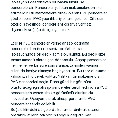
İzolasyonu destekleyen bir başka unsur ise
pencerelerdir. Pencereler yalıtkan malzemelerden imal
edilmelidir. Bu malzemelere örnek olarak PVC pencereler
gösterilebilir. PVC yapı itibariyle nemi çekmez. Çift cam
özelliği sayesinde içerideki ısıyı dışarıya vermez,
dışarıdaki soğuğu da içeriye almaz.
Eğer ki PVC pencereler yerine ahşap doğrama
pencereler tercih ederseniz, prefabrik evin
izolasyonunda bir gedik açmış olursunuz. Bu gedik size
ısınma masrafı olarak geri dönecektir. Ahşap pencereler
nemi emer ve bir süre sonra ahşapta emilen yağmur
suları da içeriye akmaya başlayacaktır. Bu tarz durumda
kalmanıza hiç gerek yoktur. Yalıtkan bir malzeme olan
PVC pencereleri seçin. Daha güzel bir görünüm
oluşturacağı için ahşap pencereler tercih ediliyorsa PVC
pencerelerin ayrıca ahşap görünümlü olanları da
mevcuttur. Opsiyon olarak ahşap görünümlü PVC
pencereler tercih edilebilir.
Soğuk iklimdeki bölgelerde konumlandırılmak istenen
prefabrik evlerin tek sorunu soğuk değildir. Kar