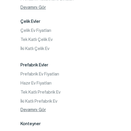
Prefabrik Dükkan
Devamını Gör
Prefabrik Sosyal Tesis Binaları
Çelik Evler
Prefabrik Kafeterya
Çelik Ev Fiyatları
Prefabrik Okul Binaları
Tek Katlı Çelik Ev
Prefabrik Kreş Bina Modelleri
İki Katlı Çelik Ev
Prefabrik Anaokulu Bina Modelleri
Prefabrik Acil Afet Binaları
Prefabrik Evler
Prefabrik WC Duş Binaları
Prefabrik Ev Fiyatları
Şantiye Mobilizasyon
Hazır Ev Fiyatları
Şantiye Kamp Binaları
Tek Katlı Prefabrik Ev
İki Katlı Prefabrik Ev
Tek Katlı Prefabrik Villa
Devamını Gör
İki Katlı Prefabrik Villa
Konteyner
Prefabrik Bağ Evi