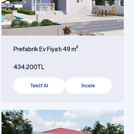
vi
Prefabrik Okul Binaları
Prefabrik Bungalov
Prefabrik Ev Fiyatı 49 m²
434.200TL
Teklif Al
İncele
ları
Prefabrik WC Duş Binaları