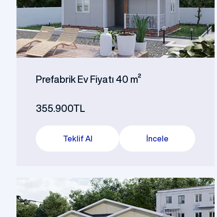
Prefabrik Dükkan
Tek Katlı Prefabrik Villa
Konteyner Ev
Prefabri
İki 
Prefabrik Ev Fiyatı 40 m²
355.900TL
Prefabri
Teklif Al
İncele
Prefabrik Kreş Bina Modelleri
Modeller