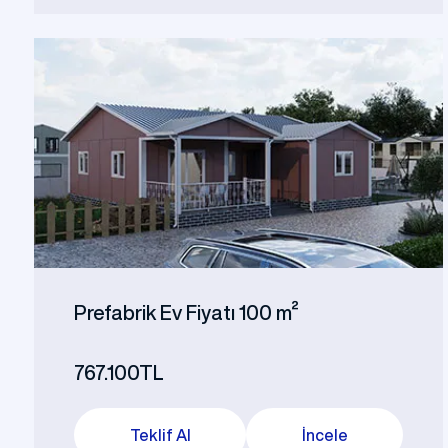
Prefabrik Ev Fiyatı 100 m²
767.100TL
Teklif Al
İncele