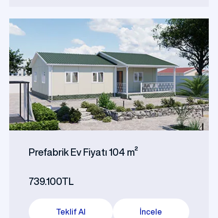
Prefabrik Ev Fiyatı 104 m²
739.100TL
Teklif Al
İncele