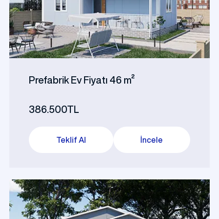
k Sosyal Tesis Binaları
Katlı Prefabrik Villa
Prefabrik Kafeterya
Prefabrik Bağ E
Prefabrik Ev Fiyatı 46 m²
386.500TL
k Anaokulu Bina
Teklif Al
İncele
i
Prefabrik Acil Afet Bina