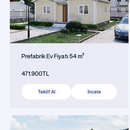
Şantiye Mobilizasyon
Şantiye 
Prefabrik Ev Fiyatı 54 m²
471.900TL
Teklif Al
İncele