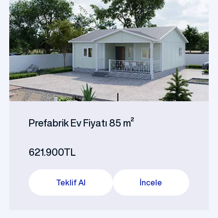
Prefabrik Ev Fiyatı 85 m²
621.900TL
Teklif Al
İncele