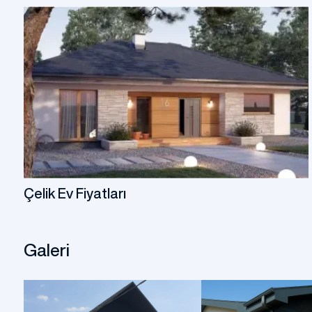
Prefabrik Dükkan
Tek Katlı Prefabrik Villa
Konteyner Ev
Prefabri
İki 
Çelik Ev Fiyatları
Prefabri
Prefabrik Kreş Bina Modelleri
Modeller
Galeri