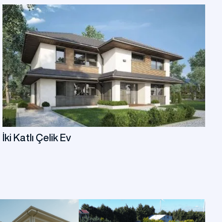
vi
Prefabrik Okul Binaları
Prefabrik Bungalov
İki Katlı Çelik Ev
ları
Prefabrik WC Duş Binaları