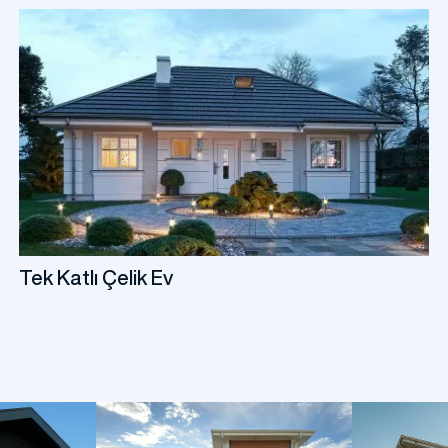
k Sosyal Tesis Binaları
Katlı Prefabrik Villa
Prefabrik Kafeterya
Prefabrik Bağ E
Tek Katlı Çelik Ev
k Anaokulu Bina
i
Prefabrik Acil Afet Bina