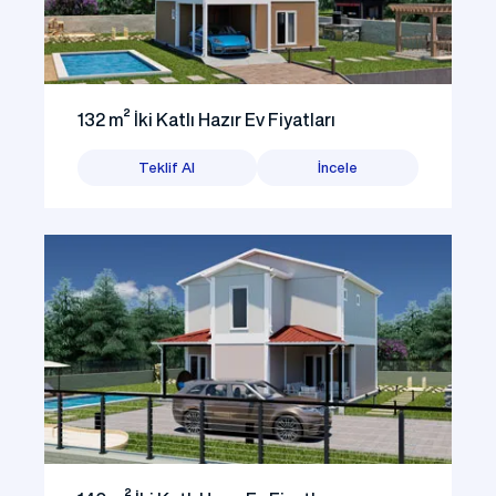
132 m² İki Katlı Hazır Ev Fiyatları
Teklif Al
İncele