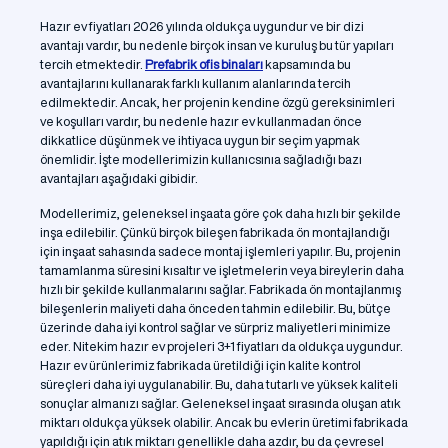
Hazır ev fiyatları 2026 yılında oldukça uygundur ve bir dizi
avantajı vardır, bu nedenle birçok insan ve kuruluş bu tür yapıları
tercih etmektedir.
Prefabrik ofis binaları
kapsamında bu
avantajlarını kullanarak farklı kullanım alanlarında tercih
edilmektedir. Ancak, her projenin kendine özgü gereksinimleri
ve koşulları vardır, bu nedenle hazır ev kullanmadan önce
dikkatlice düşünmek ve ihtiyaca uygun bir seçim yapmak
önemlidir. İşte modellerimizin kullanıcsınıa sağladığı bazı
avantajları aşağıdaki gibidir.
Modellerimiz, geleneksel inşaata göre çok daha hızlı bir şekilde
inşa edilebilir. Çünkü birçok bileşen fabrikada ön montajlandığı
için inşaat sahasında sadece montaj işlemleri yapılır. Bu, projenin
tamamlanma süresini kısaltır ve işletmelerin veya bireylerin daha
hızlı bir şekilde kullanmalarını sağlar. Fabrikada ön montajlanmış
bileşenlerin maliyeti daha önceden tahmin edilebilir. Bu, bütçe
üzerinde daha iyi kontrol sağlar ve sürpriz maliyetleri minimize
eder. Nitekim hazır ev projeleri 3+1 fiyatları da oldukça uygundur.
Hazır ev ürünlerimiz fabrikada üretildiği için kalite kontrol
süreçleri daha iyi uygulanabilir. Bu, daha tutarlı ve yüksek kaliteli
sonuçlar almanızı sağlar. Geleneksel inşaat sırasında oluşan atık
miktarı oldukça yüksek olabilir. Ancak bu evlerin üretimi fabrikada
yapıldığı için atık miktarı genellikle daha azdır, bu da çevresel