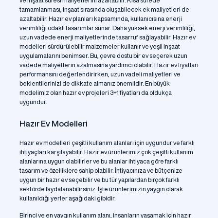
ve inşaat süresi maliyetlerini azaltabilir. Kısa sürede
tamamlanması, inşaat sırasında oluşabilecek ek maliyetleri de
azaltabilir. Hazır ev planları kapsamında, kullanıcısına enerji
verimliliği odaklı tasarımlar sunar. Daha yüksek enerji verimliliği,
uzun vadede enerji maliyetlerinde tasarruf sağlayabilir. Hazır ev
modelleri sürdürülebilir malzemeler kullanır ve yeşil inşaat
uygulamalarını benimser. Bu, çevre dostu bir ev seçerek uzun
vadede maliyetlerin azalmasına yardımcı olabilir. Hazır ev fiyatları
performansını değerlendirirken, uzun vadeli maliyetleri ve
beklentilerinizi de dikkate almanız önemlidir. En büyük
modelimiz olan hazır ev projeleri 3+1 fiyatları da oldukça
uygundur.
Hazır Ev Modelleri
Hazır ev modelleri çeşitli kullanım alanları için uygundur ve farklı
ihtiyaçları karşılayabilir. Hazır ev ürünlerimiz çok çeşitli kullanım
alanlarına uygun olabilirler ve bu alanlar ihtiyaca göre farklı
tasarım ve özelliklere sahip olabilir. İhtiyacınıza ve bütçenize
uygun bir hazır ev seçebilir ve bu tür yapılardan birçok farklı
sektörde faydalanabilirsiniz. İşte ürünlerimizin yaygın olarak
kullanıldığı yerler aşağıdaki gibidir.
Birinci ve en yaygın kullanım alanı, insanların yaşamak için hazır