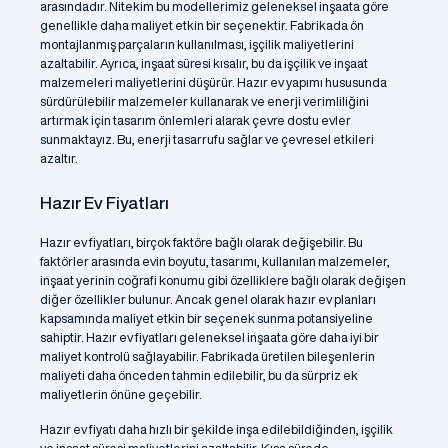
arasındadır. Nitekim bu modellerimiz geleneksel inşaata göre
genellikle daha maliyet etkin bir seçenektir. Fabrikada ön
montajlanmış parçaların kullanılması, işçilik maliyetlerini
azaltabilir. Ayrıca, inşaat süresi kısalır, bu da işçilik ve inşaat
malzemeleri maliyetlerini düşürür. Hazır ev yapımı hususunda
sürdürülebilir malzemeler kullanarak ve enerji verimliliğini
artırmak için tasarım önlemleri alarak çevre dostu evler
sunmaktayız. Bu, enerji tasarrufu sağlar ve çevresel etkileri
azaltır.
Hazır Ev Fiyatları
Hazır ev fiyatları, birçok faktöre bağlı olarak değişebilir. Bu
faktörler arasında evin boyutu, tasarımı, kullanılan malzemeler,
inşaat yerinin coğrafi konumu gibi özelliklere bağlı olarak değişen
diğer özellikler bulunur. Ancak genel olarak hazır ev planları
kapsamında maliyet etkin bir seçenek sunma potansiyeline
sahiptir. Hazır ev fiyatları geleneksel inşaata göre daha iyi bir
maliyet kontrolü sağlayabilir. Fabrikada üretilen bileşenlerin
maliyeti daha önceden tahmin edilebilir, bu da sürpriz ek
maliyetlerin önüne geçebilir.
Hazır ev fiyatı daha hızlı bir şekilde inşa edilebildiğinden, işçilik