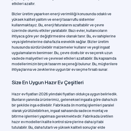
etkileri azaltır.
Bizler üretim yaparken enerji verimliliği konusunda odaklı ve
yüksek kaliteli yalıtım ve enerji tasarruflu sistemler
kullanmaktayız. Bu, enerji faturalarını azaltabilir ve çevre
üzerinde olumlu etkiler yaratabilir. Bazı evler, kullanıcıların
ihtiyaca göre yer değiştirmesine olanak tanır. Bu, ev sahiplerine
veya işletmelerine daha fazla esneklik sağlar. Bizler üretim
hususunda sürdürülebilir malzemeler kullanır ve yeşil inşaat
uygulamalarını benimser. Bu, çevre dostu bir ev seçerek uzun
vadede maliyetleri ve çevresel etkileri azaltabilir. Bu kapsamda
modellerimizin birçok tasarım seçeneği bulunur. Bu, müşterilere
ihtiyaçlarına ve zevklerine uygun bir ev seçme fırsatı sunar.
Size En Uygun Hazır Ev Çeşitleri
Hazır ev fiyatları 2026 yılındaki fiyatları oldukça uygun belirledik.
Bunların yanında ürünlerimiz, geleneksel inşaata göre daha hızlı
bir şekilde inşa edilebilir. Fabrikada ön montaj işlemleri paralel
olarak yürütülebilirken, inşaat sahasında sadece montaj ve
bitirme işlemleri yapılması gerekmektedir. Fabrikada üretilen
hazır ev modelleri kalite kontrol süreçlerine daha iyi tabi
tutulabilir. Bu, daha tutarlı ve yüksek kaliteli sonuçlar elde