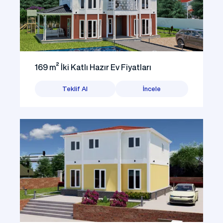
169 m² İki Katlı Hazır Ev Fiyatları
Teklif Al
İncele