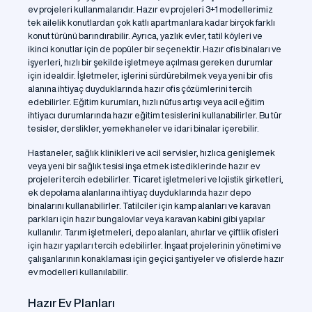
ev projeleri kullanmalarıdır. Hazır ev projeleri 3+1 modellerimiz
tek ailelik konutlardan çok katlı apartmanlara kadar birçok farklı
konut türünü barındırabilir. Ayrıca, yazlık evler, tatil köyleri ve
ikinci konutlar için de popüler bir seçenektir. Hazır ofis binaları ve
işyerleri, hızlı bir şekilde işletmeye açılması gereken durumlar
için idealdir. İşletmeler, işlerini sürdürebilmek veya yeni bir ofis
alanına ihtiyaç duyduklarında hazır ofis çözümlerini tercih
edebilirler. Eğitim kurumları, hızlı nüfus artışı veya acil eğitim
ihtiyacı durumlarında hazır eğitim tesislerini kullanabilirler. Bu tür
tesisler, derslikler, yemekhaneler ve idari binalar içerebilir.
Hastaneler, sağlık klinikleri ve acil servisler, hızlıca genişlemek
veya yeni bir sağlık tesisi inşa etmek istediklerinde hazır ev
projeleri tercih edebilirler. Ticaret işletmeleri ve lojistik şirketleri,
ek depolama alanlarına ihtiyaç duyduklarında hazır depo
binalarını kullanabilirler. Tatilciler için kamp alanları ve karavan
parkları için hazır bungalovlar veya karavan kabini gibi yapılar
kullanılır. Tarım işletmeleri, depo alanları, ahırlar ve çiftlik ofisleri
için hazır yapıları tercih edebilirler. İnşaat projelerinin yönetimi ve
çalışanlarının konaklaması için geçici şantiyeler ve ofislerde hazır
ev modelleri kullanılabilir.
Hazır Ev Planları