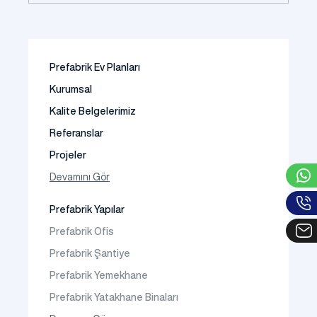
Prefabrik Ev Planları
Kurumsal
Kalite Belgelerimiz
Referanslar
Projeler
Fotoğraf Galeri
Devamını Gör
Video Galeri
Prefabrik Yapılar
Faaliyet Alanları
Prefabrik Ofis
İletişim
Prefabrik Şantiye
Sıkça Sorulanlar
Prefabrik Yemekhane
Prefabrik Yatakhane Binaları