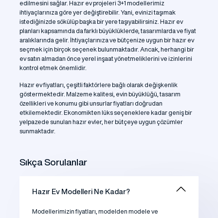
edilmesini sağlar. Hazır ev projeleri 3+1 modellerimiz
ihtiyaçlarınıza göre yer değiştirebilir. Yani, evinizi taşımak
istediğinizde sökülüp başka bir yere taşıyabilirsiniz. Hazır ev
planları kapsamında da farklı büyüklüklerde, tasarımlarda ve fiyat
aralıklarında gelir. İhtiyaçlarınıza ve bütçenize uygun bir hazır ev
seçmek için birçok seçenek bulunmaktadır. Ancak, herhangi bir
ev satın almadan önce yerel inşaat yönetmeliklerini ve izinlerini
kontrol etmek önemlidir.
Hazır ev fiyatları, çeşitli faktörlere bağlı olarak değişkenlik
göstermektedir. Malzeme kalitesi, evin büyüklüğü, tasarım
özellikleri ve konumu gibi unsurlar fiyatları doğrudan
etkilemektedir. Ekonomikten lüks seçeneklere kadar geniş bir
yelpazede sunulan hazır evler, her bütçeye uygun çözümler
sunmaktadır.
Sıkça Sorulanlar
Hazır Ev Modelleri Ne Kadar?
Modellerimizin fiyatları, modelden modele ve