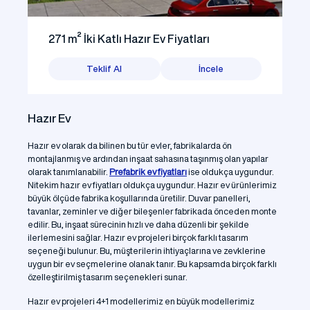
271 m² İki Katlı Hazır Ev Fiyatları
Teklif Al
İncele
Hazır Ev
Hazır ev olarak da bilinen bu tür evler, fabrikalarda ön
montajlanmış ve ardından inşaat sahasına taşınmış olan yapılar
olarak tanımlanabilir.
Prefabrik ev fiyatları
ise oldukça uygundur.
Nitekim hazır ev fiyatları oldukça uygundur. Hazır ev ürünlerimiz
büyük ölçüde fabrika koşullarında üretilir. Duvar panelleri,
tavanlar, zeminler ve diğer bileşenler fabrikada önceden monte
edilir. Bu, inşaat sürecinin hızlı ve daha düzenli bir şekilde
ilerlemesini sağlar. Hazır ev projeleri birçok farklı tasarım
seçeneği bulunur. Bu, müşterilerin ihtiyaçlarına ve zevklerine
uygun bir ev seçmelerine olanak tanır. Bu kapsamda birçok farklı
özelleştirilmiş tasarım seçenekleri sunar.
Hazır ev projeleri 4+1 modellerimiz en büyük modellerimiz