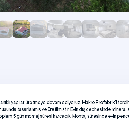
Kamp Binaları
nıklı yapılar üretmeye devam ediyoruz. Makro Prefabrik’i tercih
tusunda tasarlanmış ve üretilmiştir. Evin dış cephesinde mineral
oplam 5 gün montaj süresi harcadık. Montaj süresince evin pencerel