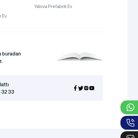
Yalova Prefabrik Ev
k Ev
 buradan
z.
attı
 32 33