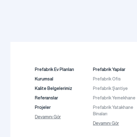
Prefabrik Ev Planları
Prefabrik Yapılar
Kurumsal
Prefabrik Ofis
Kalite Belgelerimiz
Prefabrik Şantiye
Referanslar
Prefabrik Yemekhane
Projeler
Prefabrik Yatakhane
Binaları
Fotoğraf Galeri
Devamını Gör
Prefabrik Dükkan
Devamını Gör
Video Galeri
Prefabrik Sosyal Tesi
Faaliyet Alanları