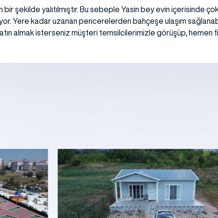
un bir şekilde yalıtılmıştır. Bu sebeple Yasin bey evin içerisinde
uyor. Yere kadar uzanan pencerelerden bahçeşe ulaşım sağlanabiliyo
 satın almak isterseniz müşteri temsilcilerimizle görüşüp, hemen fiya