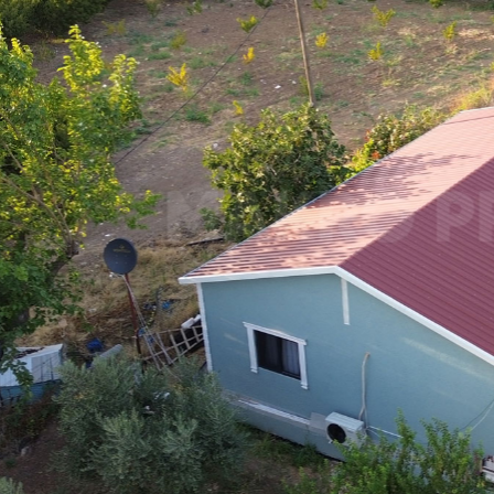
k Sosyal Tesis Binaları
Katlı Prefabrik Villa
Prefabrik Kafeterya
Prefabrik Bağ E
k Anaokulu Bina
i
Prefabrik Acil Afet Bina