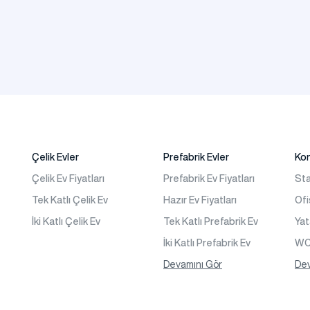
Çelik Evler
Prefabrik Evler
Ko
Çelik Ev Fiyatları
Prefabrik Ev Fiyatları
Sta
Tek Katlı Çelik Ev
Hazır Ev Fiyatları
Ofi
İki Katlı Çelik Ev
Tek Katlı Prefabrik Ev
Ya
İki Katlı Prefabrik Ev
WC 
Tek Katlı Prefabrik Villa
Devamını Gör
Kon
Dev
İki Katlı Prefabrik Villa
s
Prefabrik Bağ Evi