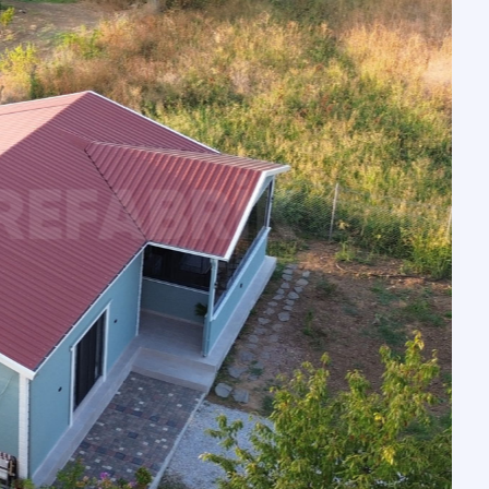
vi
Prefabrik Okul Binaları
Prefabrik Bungalov
ları
Prefabrik WC Duş Binaları