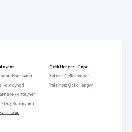
nteyner
Çelik Hangar - Depo
ndart Konteyner
Yalıtımlı Çelik Hangar
s Konteyneri
Yalıtımsız Çelik Hangar
takhane Konteyner
- Duş Konteyneri
teyner Ev
amını Gör