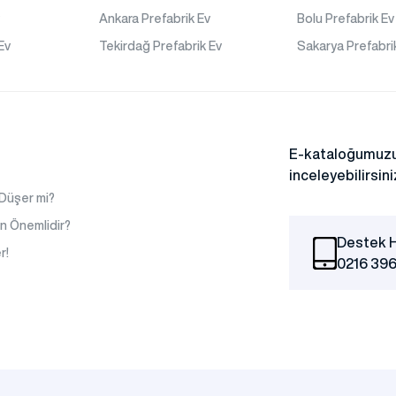
v
Ankara Prefabrik Ev
Bolu Prefabrik Ev
Prefabrik Bungalov
Ev
Tekirdağ Prefabrik Ev
Sakarya Prefabri
na
E-kataloğumuzu
inceleyebilirsini
 Düşer mi?
n Önemlidir?
ları
Destek H
r!
0216 396