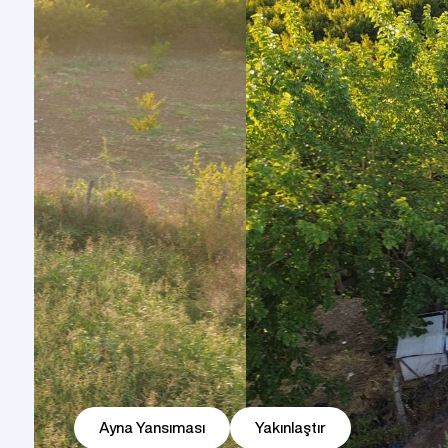
Prefabrik Dükkan
Tek Katlı Prefabrik Villa
Konteyner Ev
Prefabri
İki 
Prefabri
Prefabrik Kreş Bina Modelleri
Modeller
Ayna Yansıması
Yakınlaştır