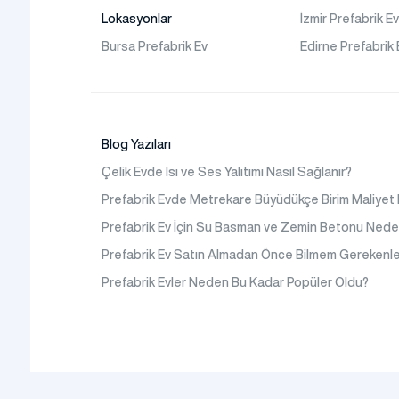
Binaları
Lokasyonlar
İzmir Prefabrik E
İletişim
Prefabrik Kafeterya
Bursa Prefabrik Ev
Edirne Prefabrik 
Sıkça Sorulanlar
Prefabrik Okul Binaları
Prefabrik Kreş Bina
Modelleri
Prefabrik Anaokulu Bi
Blog Yazıları
Modelleri
Çelik Evde Isı ve Ses Yalıtımı Nasıl Sağlanır?
Prefabrik Acil Afet
Prefabrik Evde Metrekare Büyüdükçe Birim Maliyet
Binaları
Prefabrik Ev İçin Su Basman ve Zemin Betonu Nede
Prefabrik WC Duş Bina
Prefabrik Ev Satın Almadan Önce Bilmem Gerekenle
Şantiye Mobilizasyon
Prefabrik Evler Neden Bu Kadar Popüler Oldu?
Şantiye Kamp Binaları