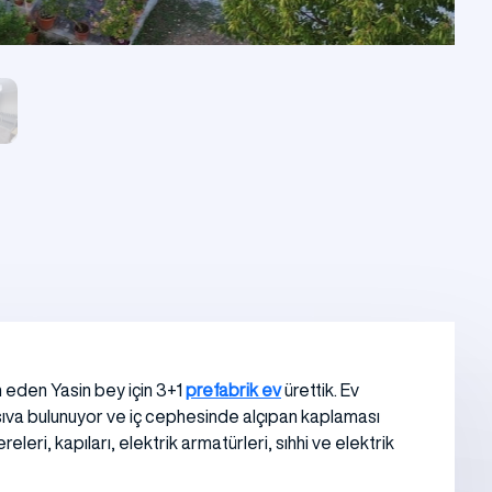
 eden Yasin bey için 3+1
prefabrik ev
ürettik. Ev
 sıva bulunuyor ve iç cephesinde alçıpan kaplaması
eri, kapıları, elektrik armatürleri, sıhhi ve elektrik