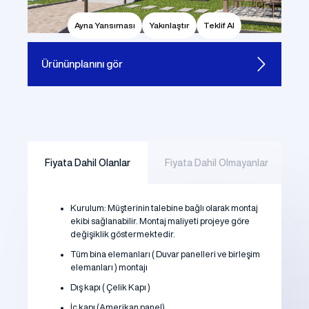
Ayna Yansıması
Yakınlaştır
Teklif Al
Ürünün
planını gör
Fiyata Dahil Olanlar
Fiyata Dahil Olmayanlar
Kurulum: Müşterinin talebine bağlı olarak montaj
ekibi sağlanabilir. Montaj maliyeti projeye göre
değişiklik göstermektedir.
Tüm bina elemanları ( Duvar panelleri ve birleşim
elemanları ) montajı
Dış kapı ( Çelik Kapı )
İç kapı (Amerikan panel)