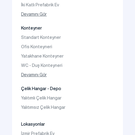
İki Katlı Prefabrik Ev
Tek Katlı Prefabrik Villa
Devamını Gör
İki Katlı Prefabrik Villa
Konteyner
Prefabrik Bağ Evi
Standart Konteyner
Prefabrik Bungalov
Ofis Konteyneri
Yatakhane Konteyner
WC - Duş Konteyneri
Konteyner Ev
Devamını Gör
Çelik Hangar - Depo
Yalıtımlı Çelik Hangar
Yalıtımsız Çelik Hangar
Lokasyonlar
İzmir Prefabrik Ev