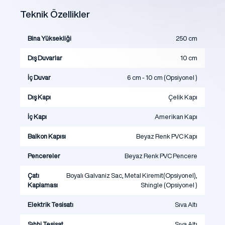
Teknik Özellikler
Bina Yüksekliği
250 cm
Dış Duvarlar
10 cm
İç Duvar
6 cm - 10 cm (Opsiyonel )
Dış Kapı
Çelik Kapı
İç Kapı
Amerikan Kapı
Balkon Kapısı
Beyaz Renk PVC Kapı
Pencereler
Beyaz Renk PVC Pencere
Çatı
Boyalı Galvaniz Sac, Metal Kiremit(Opsiyonel),
Kaplaması
Shingle (Opsiyonel )
Elektrik Tesisatı
Sıva Altı
Sıhhi Tesisat
Sıva Altı