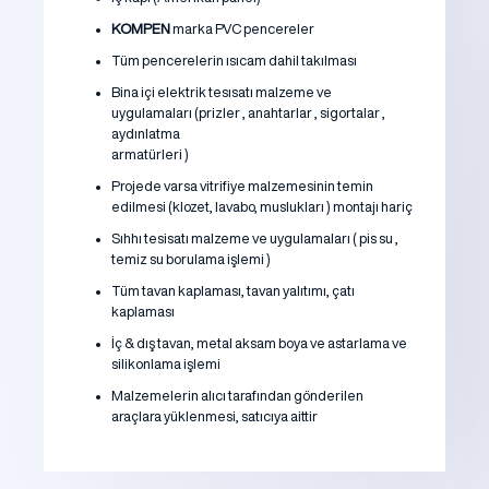
KOMPEN
marka PVC pencereler
Tüm pencerelerin ısıcam dahil takılması
Bina içi elektrik tesısatı malzeme ve
uygulamaları (prizler , anahtarlar , sigortalar ,
aydınlatma
armatürleri )
Projede varsa vitrifiye malzemesinin temin
edilmesi (klozet, lavabo, muslukları ) montajı hariç
Sıhhı tesisatı malzeme ve uygulamaları ( pis su ,
temiz su borulama işlemi )
Tüm tavan kaplaması, tavan yalıtımı, çatı
kaplaması
İç & dış tavan, metal aksam boya ve astarlama ve
silikonlama işlemi
Malzemelerin alıcı tarafından gönderilen
araçlara yüklenmesi, satıcıya aittir