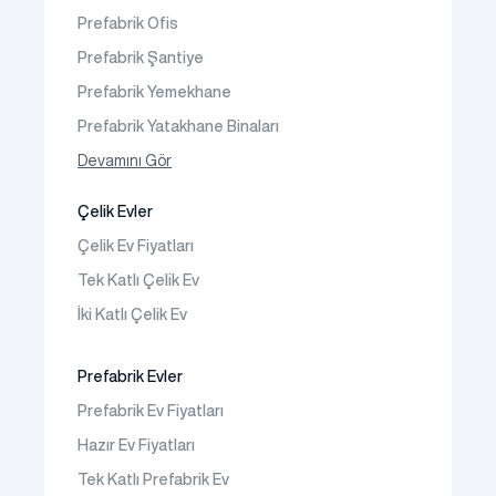
Faaliyet Alanları
Prefabrik Ofis
İletişim
Prefabrik Şantiye
Sıkça Sorulanlar
Prefabrik Yemekhane
Prefabrik Yatakhane Binaları
Prefabrik Dükkan
Devamını Gör
Prefabrik Sosyal Tesis Binaları
Çelik Evler
Prefabrik Kafeterya
Çelik Ev Fiyatları
Prefabrik Okul Binaları
Tek Katlı Çelik Ev
Prefabrik Kreş Bina Modelleri
İki Katlı Çelik Ev
Prefabrik Anaokulu Bina Modelleri
Prefabrik Acil Afet Binaları
Prefabrik Evler
Prefabrik WC Duş Binaları
Prefabrik Ev Fiyatları
Şantiye Mobilizasyon
Hazır Ev Fiyatları
Şantiye Kamp Binaları
Tek Katlı Prefabrik Ev