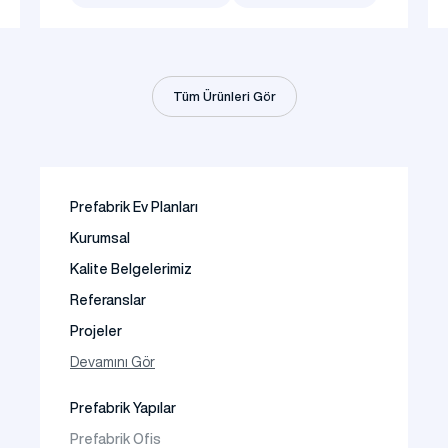
Tüm Ürünleri Gör
Prefabrik Ev Planları
Kurumsal
Kalite Belgelerimiz
Referanslar
Projeler
Fotoğraf Galeri
Devamını Gör
Video Galeri
Prefabrik Yapılar
Faaliyet Alanları
Prefabrik Ofis