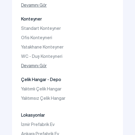
Tek Katlı Prefabrik Villa
Devamını Gör
İki Katlı Prefabrik Villa
Konteyner
Prefabrik Bağ Evi
Standart Konteyner
Prefabrik Bungalov
Ofis Konteyneri
Yatakhane Konteyner
WC - Duş Konteyneri
Konteyner Ev
Devamını Gör
Çelik Hangar - Depo
Yalıtımlı Çelik Hangar
Yalıtımsız Çelik Hangar
Lokasyonlar
İzmir Prefabrik Ev
Ankara Prefabrik Ev