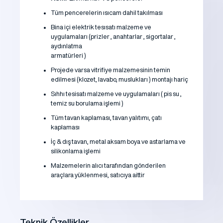
Tüm pencerelerin ısıcam dahil takılması
Bina içi elektrik tesısatı malzeme ve
uygulamaları (prizler , anahtarlar , sigortalar ,
aydınlatma
armatürleri )
Projede varsa vitrifiye malzemesinin temin
edilmesi (klozet, lavabo, muslukları ) montajı hariç
Sıhhı tesisatı malzeme ve uygulamaları ( pis su ,
temiz su borulama işlemi )
Tüm tavan kaplaması, tavan yalıtımı, çatı
kaplaması
İç & dış tavan, metal aksam boya ve astarlama ve
silikonlama işlemi
Malzemelerin alıcı tarafından gönderilen
araçlara yüklenmesi, satıcıya aittir
Teknik Özellikler