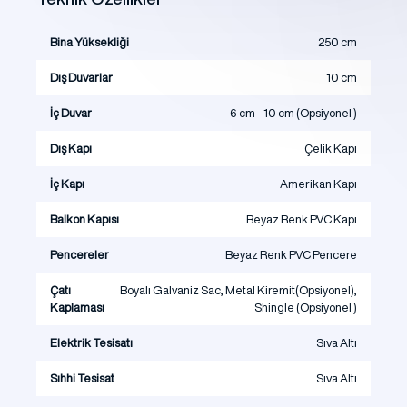
Bina Yüksekliği
250 cm
Dış Duvarlar
10 cm
İç Duvar
6 cm - 10 cm (Opsiyonel )
Dış Kapı
Çelik Kapı
İç Kapı
Amerikan Kapı
Balkon Kapısı
Beyaz Renk PVC Kapı
Pencereler
Beyaz Renk PVC Pencere
Çatı
Boyalı Galvaniz Sac, Metal Kiremit(Opsiyonel),
Kaplaması
Shingle (Opsiyonel )
Elektrik Tesisatı
Sıva Altı
Sıhhi Tesisat
Sıva Altı