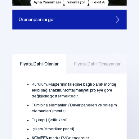
Ayna Yansıması
Yakınlaştır
Teklif Al
Ürünün
planını gör
Fiyata Dahil Olanlar
Fiyata Dahil Olmayanlar
Kurulum: Müşterinin talebine bağlı olarak montaj
ekibi sağlanabilir. Montaj maliyeti projeye göre
değişiklik göstermektedir.
Tüm bina elemanları ( Duvar panelleri ve birleşim
elemanları ) montajı
Dış kapı ( Çelik Kapı )
İç kapı (Amerikan panel)
KOMPEN
marka PVC pencereler