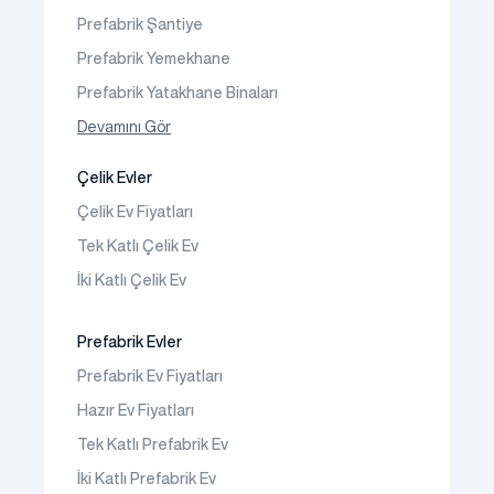
İletişim
Prefabrik Şantiye
Sıkça Sorulanlar
Prefabrik Yemekhane
Prefabrik Yatakhane Binaları
Prefabrik Dükkan
Devamını Gör
Prefabrik Sosyal Tesis Binaları
Çelik Evler
Prefabrik Kafeterya
Çelik Ev Fiyatları
Prefabrik Okul Binaları
Tek Katlı Çelik Ev
Prefabrik Kreş Bina Modelleri
İki Katlı Çelik Ev
Prefabrik Anaokulu Bina Modelleri
Prefabrik Acil Afet Binaları
Prefabrik Evler
Prefabrik WC Duş Binaları
Prefabrik Ev Fiyatları
Şantiye Mobilizasyon
Hazır Ev Fiyatları
Şantiye Kamp Binaları
Tek Katlı Prefabrik Ev
İki Katlı Prefabrik Ev