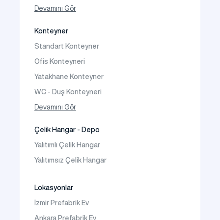
Tek Katlı Prefabrik Villa
Devamını Gör
İki Katlı Prefabrik Villa
Konteyner
Prefabrik Bağ Evi
Standart Konteyner
Prefabrik Bungalov
Ofis Konteyneri
Yatakhane Konteyner
WC - Duş Konteyneri
Konteyner Ev
Devamını Gör
Çelik Hangar - Depo
Yalıtımlı Çelik Hangar
Yalıtımsız Çelik Hangar
Lokasyonlar
İzmir Prefabrik Ev
Ankara Prefabrik Ev