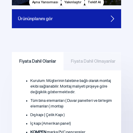
Ayna Yansıması
Yakınlaştır
Teklif Al
Ürünün
planını gör
Fiyata Dahil Olanlar
Fiyata Dahil Olmayanlar
Kurulum: Müşterinin talebine bağlı olarak montaj
ekibi sağlanabilir. Montaj maliyeti projeye göre
değişiklik göstermektedir.
Tüm bina elemanları ( Duvar panelleri ve birleşim
elemanları ) montajı
Dış kapı ( Çelik Kapı )
İç kapı (Amerikan panel)
KOMPEN
marka PVC pencereler