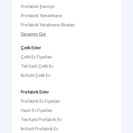
İletişim
Prefabrik Şantiye
Sıkça Sorulanlar
Prefabrik Yemekhane
Prefabrik Yatakhane Binaları
Prefabrik Dükkan
Devamını Gör
Prefabrik Sosyal Tesis Binaları
Çelik Evler
Prefabrik Kafeterya
Çelik Ev Fiyatları
Prefabrik Okul Binaları
Tek Katlı Çelik Ev
Prefabrik Kreş Bina Modelleri
İki Katlı Çelik Ev
Prefabrik Anaokulu Bina Modelleri
Prefabrik Acil Afet Binaları
Prefabrik Evler
Prefabrik WC Duş Binaları
Prefabrik Ev Fiyatları
Şantiye Mobilizasyon
Hazır Ev Fiyatları
Şantiye Kamp Binaları
Tek Katlı Prefabrik Ev
İki Katlı Prefabrik Ev