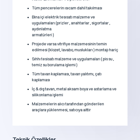
Tüm pencerelerin ısıcam dahil takılması
Bina içi elektrik tesısatı malzeme ve
uygulamaları (prizler , anahtarlar , sigortalar ,
aydınlatma
armatürleri )
Projede varsa vitrifiye malzemesinin temin
edilmesi (klozet, lavabo, muslukları ) montajı hariç
Sıhhı tesisatı malzeme ve uygulamaları ( pis su ,
temiz su borulama işlemi )
Tüm tavan kaplaması, tavan yalıtımı, çatı
kaplaması
İç & dış tavan, metal aksam boya ve astarlama ve
silikonlama işlemi
Malzemelerin alıcı tarafından gönderilen
araçlara yüklenmesi, satıcıya aittir
Teknik Özellikler