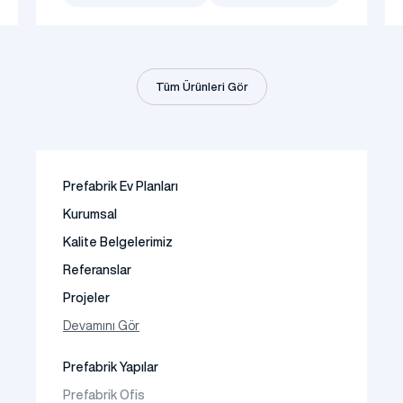
Tüm Ürünleri Gör
Prefabrik Ev Planları
Kurumsal
Kalite Belgelerimiz
Referanslar
Projeler
Fotoğraf Galeri
Devamını Gör
Video Galeri
Prefabrik Yapılar
Faaliyet Alanları
Prefabrik Ofis