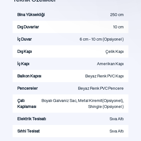
Bina Yüksekliği
250 cm
Dış Duvarlar
10 cm
İç Duvar
6 cm - 10 cm (Opsiyonel )
Dış Kapı
Çelik Kapı
İç Kapı
Amerikan Kapı
Balkon Kapısı
Beyaz Renk PVC Kapı
Pencereler
Beyaz Renk PVC Pencere
Çatı
Boyalı Galvaniz Sac, Metal Kiremit(Opsiyonel),
Kaplaması
Shingle (Opsiyonel )
Elektrik Tesisatı
Sıva Altı
Sıhhi Tesisat
Sıva Altı