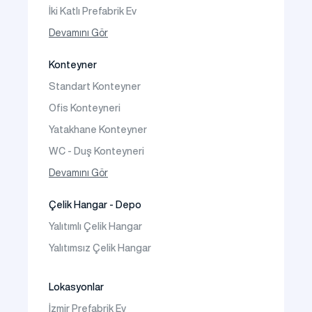
İki Katlı Prefabrik Ev
Tek Katlı Prefabrik Villa
Devamını Gör
İki Katlı Prefabrik Villa
Konteyner
Prefabrik Bağ Evi
Standart Konteyner
Prefabrik Bungalov
Ofis Konteyneri
Yatakhane Konteyner
WC - Duş Konteyneri
Konteyner Ev
Devamını Gör
Çelik Hangar - Depo
Yalıtımlı Çelik Hangar
Yalıtımsız Çelik Hangar
Lokasyonlar
İzmir Prefabrik Ev