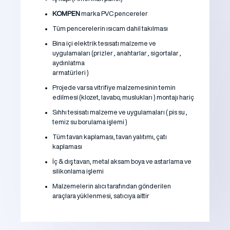
KOMPEN
marka PVC pencereler
Tüm pencerelerin ısıcam dahil takılması
Bina içi elektrik tesısatı malzeme ve
uygulamaları (prizler , anahtarlar , sigortalar ,
aydınlatma
armatürleri )
Projede varsa vitrifiye malzemesinin temin
edilmesi (klozet, lavabo, muslukları ) montajı hariç
Sıhhı tesisatı malzeme ve uygulamaları ( pis su ,
temiz su borulama işlemi )
Tüm tavan kaplaması, tavan yalıtımı, çatı
kaplaması
İç & dış tavan, metal aksam boya ve astarlama ve
silikonlama işlemi
Malzemelerin alıcı tarafından gönderilen
araçlara yüklenmesi, satıcıya aittir