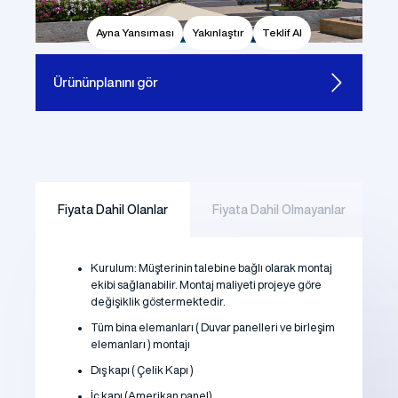
Ayna Yansıması
Yakınlaştır
Teklif Al
Ürünün
planını gör
Fiyata Dahil Olanlar
Fiyata Dahil Olmayanlar
Kurulum: Müşterinin talebine bağlı olarak montaj
ekibi sağlanabilir. Montaj maliyeti projeye göre
değişiklik göstermektedir.
Tüm bina elemanları ( Duvar panelleri ve birleşim
elemanları ) montajı
Dış kapı ( Çelik Kapı )
İç kapı (Amerikan panel)