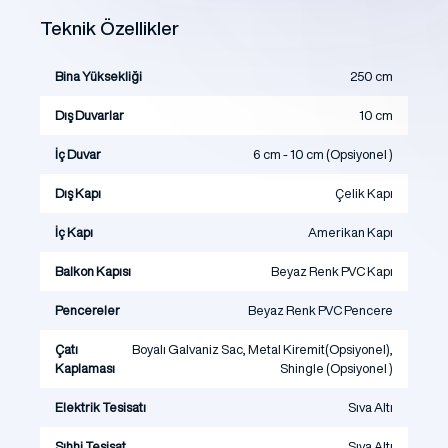
Teknik Özellikler
Bina Yüksekliği
250 cm
Dış Duvarlar
10 cm
İç Duvar
6 cm - 10 cm (Opsiyonel )
Dış Kapı
Çelik Kapı
İç Kapı
Amerikan Kapı
Balkon Kapısı
Beyaz Renk PVC Kapı
Pencereler
Beyaz Renk PVC Pencere
Çatı
Boyalı Galvaniz Sac, Metal Kiremit(Opsiyonel),
Kaplaması
Shingle (Opsiyonel )
Elektrik Tesisatı
Sıva Altı
Sıhhi Tesisat
Sıva Altı