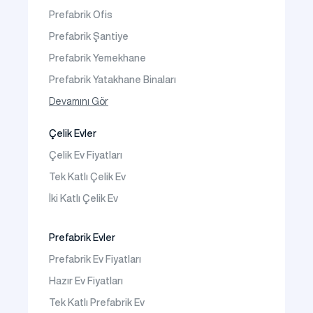
Faaliyet Alanları
Prefabrik Ofis
İletişim
Prefabrik Şantiye
Sıkça Sorulanlar
Prefabrik Yemekhane
Prefabrik Yatakhane Binaları
Prefabrik Dükkan
Devamını Gör
Prefabrik Sosyal Tesis Binaları
Çelik Evler
Prefabrik Kafeterya
Çelik Ev Fiyatları
Prefabrik Okul Binaları
Tek Katlı Çelik Ev
Prefabrik Kreş Bina Modelleri
İki Katlı Çelik Ev
Prefabrik Anaokulu Bina Modelleri
Prefabrik Acil Afet Binaları
Prefabrik Evler
Prefabrik WC Duş Binaları
Prefabrik Ev Fiyatları
Şantiye Mobilizasyon
Hazır Ev Fiyatları
Şantiye Kamp Binaları
Tek Katlı Prefabrik Ev