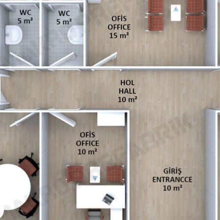
k Sosyal Tesis Binaları
Katlı Prefabrik Villa
Prefabrik Kafeterya
Prefabrik Bağ E
k Anaokulu Bina
i
Prefabrik Acil Afet Bina