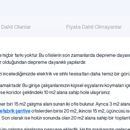
 Dahil Olanlar
Fiyata Dahil Olmayanlar
le hiçbir farkı yoktur. Bu ofislerin son zamanlarda depreme dayanıkl
 az olduğundan depreme dayanıklı yapılardır.
incelediğimizde elektrik ve sıhhi tesisatları daha temiz bir görü
lamaktadır. Bu girişe çalışanlarınızın kişisel eşyalarını koymaları 
ise koridor şeklindeki 10 m2 alana sahip hole ulaşırsınız.
biri 15 m2 çalışma alanı sunan iki ofis bulunur. Ayrıca 3 m2 alan
efabrik şantiye
ofislerden birisi 20 m2, ikincisi 15 m2, üçüncüsü i
 Son olarak ise holün sonunda olan 20 m2 alana sahip bir toplant
tüm çalışma alanlarına pencere ekledik. Hatta markanızın geleceğ