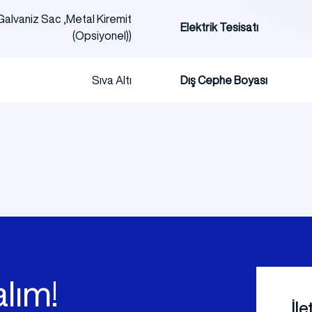
Galvaniz Sac ,Metal Kiremit
Elektrik Tesisatı
(Opsiyonel))
Sıva Altı
Dış Cephe Boyası
lım!
İl