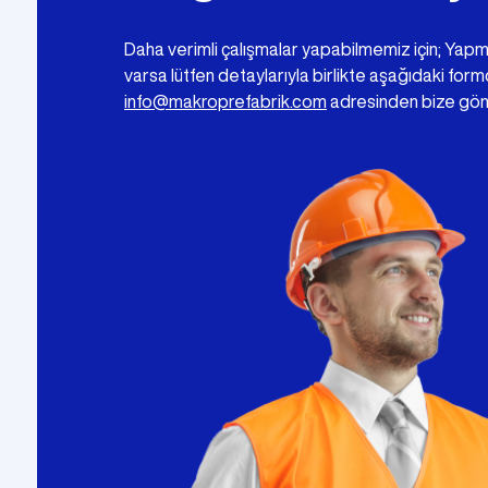
Daha verimli çalışmalar yapabilmemiz için; Yap
varsa lütfen detaylarıyla birlikte aşağıdaki for
info@makroprefabrik.com
adresinden bize gön