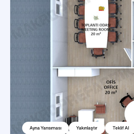
Prefabrik Dükkan
Tek Katlı Prefabrik Villa
Konteyner Ev
Prefabri
İki 
Prefabri
Prefabrik Kreş Bina Modelleri
Modeller
Ayna Yansıması
Yakınlaştır
Teklif Al