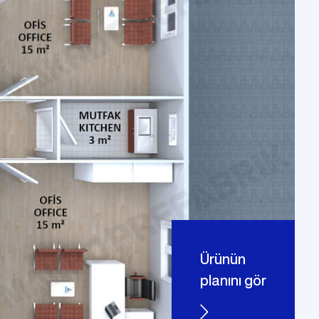
vi
Prefabrik Okul Binaları
Prefabrik Bungalov
ları
Prefabrik WC Duş Binaları
Ürünün
planını gör