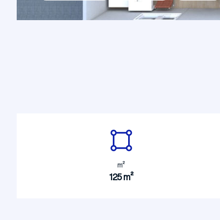
Şantiye Mobilizasyon
Şantiye 
m²
125 m²