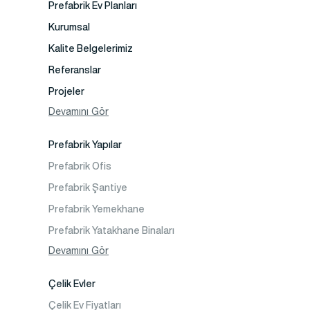
Prefabrik Ev Planları
Kurumsal
Kalite Belgelerimiz
Referanslar
Projeler
Fotoğraf Galeri
Devamını Gör
Video Galeri
Prefabrik Yapılar
Faaliyet Alanları
Prefabrik Ofis
İletişim
Prefabrik Şantiye
Sıkça Sorulanlar
Prefabrik Yemekhane
Prefabrik Yatakhane Binaları
Prefabrik Dükkan
Devamını Gör
Prefabrik Sosyal Tesis Binaları
Çelik Evler
Prefabrik Kafeterya
Çelik Ev Fiyatları