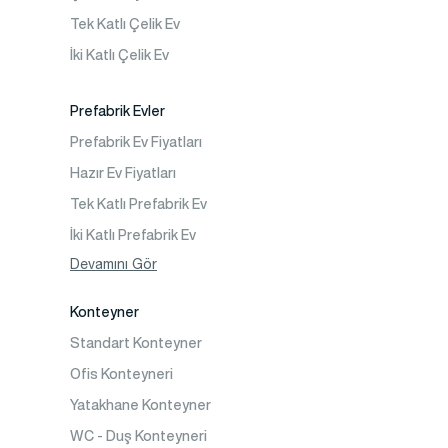
Prefabrik Okul Binaları
Tek Katlı Çelik Ev
Prefabrik Kreş Bina Modelleri
İki Katlı Çelik Ev
Prefabrik Anaokulu Bina Modelleri
Prefabrik Acil Afet Binaları
Prefabrik Evler
Prefabrik WC Duş Binaları
Prefabrik Ev Fiyatları
Şantiye Mobilizasyon
Hazır Ev Fiyatları
Şantiye Kamp Binaları
Tek Katlı Prefabrik Ev
İki Katlı Prefabrik Ev
Tek Katlı Prefabrik Villa
Devamını Gör
İki Katlı Prefabrik Villa
Konteyner
Prefabrik Bağ Evi
Standart Konteyner
Prefabrik Bungalov
Ofis Konteyneri
Yatakhane Konteyner
WC - Duş Konteyneri