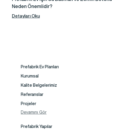
Neden Önemlidir?
Detayları Oku
Prefabrik Ev Planları
Kurumsal
Kalite Belgelerimiz
Referanslar
Projeler
Fotoğraf Galeri
Devamını Gör
Video Galeri
Prefabrik Yapılar
Faaliyet Alanları