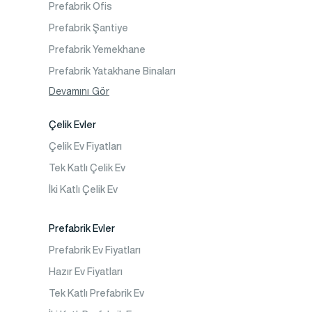
Prefabrik Ofis
İletişim
Prefabrik Şantiye
Sıkça Sorulanlar
Prefabrik Yemekhane
Prefabrik Yatakhane Binaları
Prefabrik Dükkan
Devamını Gör
Prefabrik Sosyal Tesis Binaları
Çelik Evler
Prefabrik Kafeterya
Çelik Ev Fiyatları
Prefabrik Okul Binaları
Tek Katlı Çelik Ev
Prefabrik Kreş Bina Modelleri
İki Katlı Çelik Ev
Prefabrik Anaokulu Bina Modelleri
Prefabrik Acil Afet Binaları
Prefabrik Evler
Prefabrik WC Duş Binaları
Prefabrik Ev Fiyatları
Şantiye Mobilizasyon
Hazır Ev Fiyatları
Şantiye Kamp Binaları
Tek Katlı Prefabrik Ev