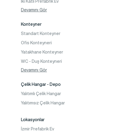
İki Katlı Prefabrik Ev
Tek Katlı Prefabrik Villa
Devamını Gör
İki Katlı Prefabrik Villa
Konteyner
Prefabrik Bağ Evi
Standart Konteyner
Prefabrik Bungalov
Ofis Konteyneri
Yatakhane Konteyner
WC - Duş Konteyneri
Konteyner Ev
Devamını Gör
Çelik Hangar - Depo
Yalıtımlı Çelik Hangar
Yalıtımsız Çelik Hangar
Lokasyonlar
İzmir Prefabrik Ev