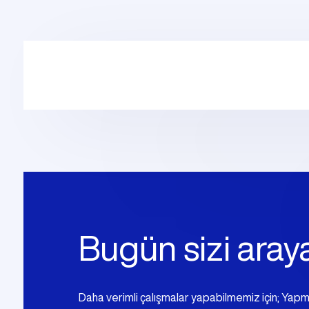
Prefabrik Dükkan
Tek Katlı Prefabrik Villa
Konteyner Ev
Prefabri
İki 
Prefabri
Prefabrik Kreş Bina Modelleri
Modeller
Bugün sizi araya
Daha verimli çalışmalar yapabilmemiz için; Yap