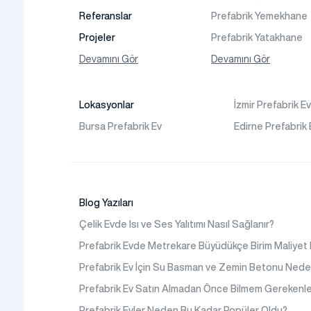
Referanslar
Prefabrik Yemekhane
Projeler
Prefabrik Yatakhane
Binaları
Fotoğraf Galeri
Devamını Gör
Devamını Gör
Prefabrik Dükkan
Video Galeri
Prefabrik Sosyal Tesi
Faaliyet Alanları
Lokasyonlar
İzmir Prefabrik E
Binaları
İletişim
Bursa Prefabrik Ev
Edirne Prefabrik 
Prefabrik Kafeterya
Sıkça Sorulanlar
Prefabrik Okul Binaları
Prefabrik Kreş Bina
Modelleri
Blog Yazıları
Prefabrik Anaokulu Bi
Çelik Evde Isı ve Ses Yalıtımı Nasıl Sağlanır?
Modelleri
Prefabrik Evde Metrekare Büyüdükçe Birim Maliyet
Prefabrik Acil Afet
Binaları
Prefabrik Ev İçin Su Basman ve Zemin Betonu Nede
Prefabrik WC Duş Bina
Prefabrik Ev Satın Almadan Önce Bilmem Gerekenle
Şantiye Mobilizasyon
Prefabrik Evler Neden Bu Kadar Popüler Oldu?