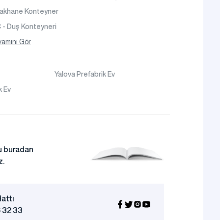
takhane Konteyner
- Duş Konteyneri
teyner Ev
amını Gör
Yalova Prefabrik Ev
k Ev
 buradan
z.
attı
 32 33