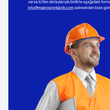
varsa lütfen detaylarıyla birlikte aşağıdaki for
info@makroprefabrik.com
adresinden bize gön
Şantiye Mobilizasyon
Şantiye 