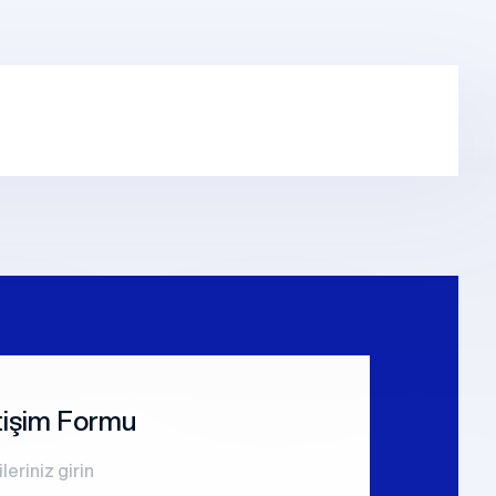
vi
Prefabrik Okul Binaları
Prefabrik Bungalov
ları
Prefabrik WC Duş Binaları
etişim Formu
ileriniz girin