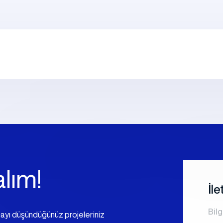
k Sosyal Tesis Binaları
Katlı Prefabrik Villa
Prefabrik Kafeterya
Prefabrik Bağ E
k Anaokulu Bina
i
Prefabrik Acil Afet Bina
lım!
İl
Bilg
mayı düşündüğünüz projeleriniz