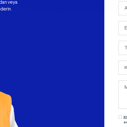
mdan veya
derin.
Kamp Binaları
KV
e