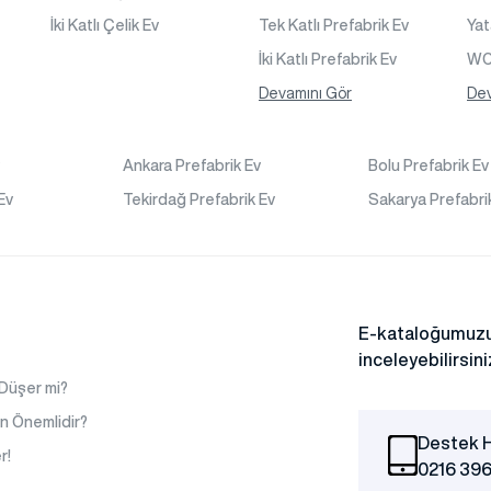
İki Katlı Çelik Ev
Tek Katlı Prefabrik Ev
Ya
İki Katlı Prefabrik Ev
WC 
Tek Katlı Prefabrik Villa
Devamını Gör
Kon
Dev
İki Katlı Prefabrik Villa
s
Prefabrik Bağ Evi
v
Ankara Prefabrik Ev
Bolu Prefabrik Ev
Prefabrik Bungalov
Ev
Tekirdağ Prefabrik Ev
Sakarya Prefabri
na
E-kataloğumuzu
inceleyebilirsini
 Düşer mi?
n Önemlidir?
Destek H
ları
r!
0216 396