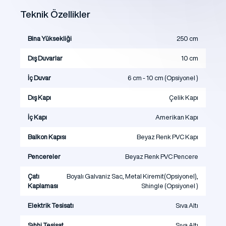
Teknik Özellikler
Bina Yüksekliği
250 cm
Dış Duvarlar
10 cm
İç Duvar
6 cm - 10 cm (Opsiyonel )
Dış Kapı
Çelik Kapı
İç Kapı
Amerikan Kapı
Balkon Kapısı
Beyaz Renk PVC Kapı
Pencereler
Beyaz Renk PVC Pencere
Çatı
Boyalı Galvaniz Sac, Metal Kiremit(Opsiyonel),
Kaplaması
Shingle (Opsiyonel )
Elektrik Tesisatı
Sıva Altı
Sıhhi Tesisat
Sıva Altı