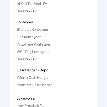
İki Katlı Prefabrik Ev
Tek Katlı Prefabrik Villa
Devamını Gör
İki Katlı Prefabrik Villa
Konteyner
Prefabrik Bağ Evi
Standart Konteyner
Prefabrik Bungalov
Ofis Konteyneri
Yatakhane Konteyner
WC - Duş Konteyneri
Konteyner Ev
Devamını Gör
Çelik Hangar - Depo
Yalıtımlı Çelik Hangar
Yalıtımsız Çelik Hangar
Lokasyonlar
İzmir Prefabrik Ev