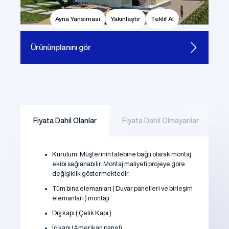
Ayna Yansıması
Yakınlaştır
Teklif Al
Ürünün
planını gör
Fiyata Dahil Olanlar
Fiyata Dahil Olmayanlar
Kurulum: Müşterinin talebine bağlı olarak montaj
ekibi sağlanabilir. Montaj maliyeti projeye göre
değişiklik göstermektedir.
Tüm bina elemanları ( Duvar panelleri ve birleşim
elemanları ) montajı
Dış kapı ( Çelik Kapı )
İç kapı (Amerikan panel)