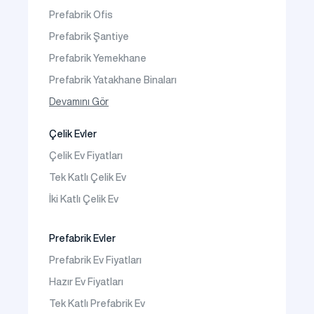
Faaliyet Alanları
Prefabrik Ofis
İletişim
Prefabrik Şantiye
Sıkça Sorulanlar
Prefabrik Yemekhane
Prefabrik Yatakhane Binaları
Prefabrik Dükkan
Devamını Gör
Prefabrik Sosyal Tesis Binaları
Çelik Evler
Prefabrik Kafeterya
Çelik Ev Fiyatları
Prefabrik Okul Binaları
Tek Katlı Çelik Ev
Prefabrik Kreş Bina Modelleri
İki Katlı Çelik Ev
Prefabrik Anaokulu Bina Modelleri
Prefabrik Acil Afet Binaları
Prefabrik Evler
Prefabrik WC Duş Binaları
Prefabrik Ev Fiyatları
Şantiye Mobilizasyon
Hazır Ev Fiyatları
Şantiye Kamp Binaları
Tek Katlı Prefabrik Ev