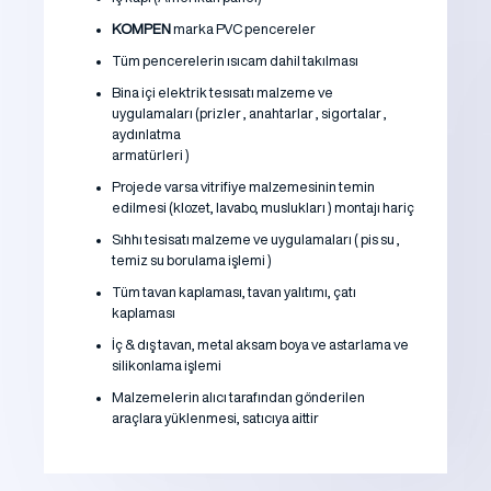
KOMPEN
marka PVC pencereler
Tüm pencerelerin ısıcam dahil takılması
Bina içi elektrik tesısatı malzeme ve
uygulamaları (prizler , anahtarlar , sigortalar ,
aydınlatma
armatürleri )
Projede varsa vitrifiye malzemesinin temin
edilmesi (klozet, lavabo, muslukları ) montajı hariç
Sıhhı tesisatı malzeme ve uygulamaları ( pis su ,
temiz su borulama işlemi )
Tüm tavan kaplaması, tavan yalıtımı, çatı
kaplaması
İç & dış tavan, metal aksam boya ve astarlama ve
silikonlama işlemi
Malzemelerin alıcı tarafından gönderilen
araçlara yüklenmesi, satıcıya aittir