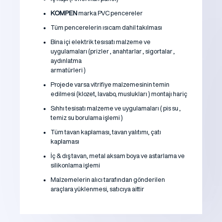
KOMPEN
marka PVC pencereler
Tüm pencerelerin ısıcam dahil takılması
Bina içi elektrik tesısatı malzeme ve
uygulamaları (prizler , anahtarlar , sigortalar ,
aydınlatma
armatürleri )
Projede varsa vitrifiye malzemesinin temin
edilmesi (klozet, lavabo, muslukları ) montajı hariç
Sıhhı tesisatı malzeme ve uygulamaları ( pis su ,
temiz su borulama işlemi )
Tüm tavan kaplaması, tavan yalıtımı, çatı
kaplaması
İç & dış tavan, metal aksam boya ve astarlama ve
silikonlama işlemi
Malzemelerin alıcı tarafından gönderilen
araçlara yüklenmesi, satıcıya aittir