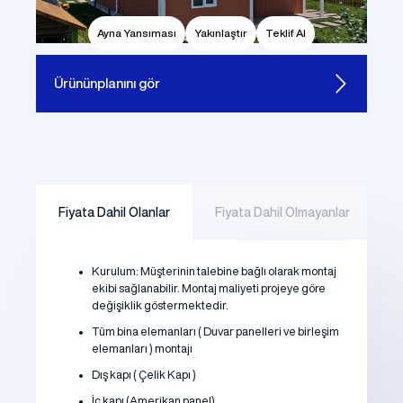
Ayna Yansıması
Yakınlaştır
Teklif Al
Ürünün
planını gör
Fiyata Dahil Olanlar
Fiyata Dahil Olmayanlar
Kurulum: Müşterinin talebine bağlı olarak montaj
ekibi sağlanabilir. Montaj maliyeti projeye göre
değişiklik göstermektedir.
Tüm bina elemanları ( Duvar panelleri ve birleşim
elemanları ) montajı
Dış kapı ( Çelik Kapı )
İç kapı (Amerikan panel)