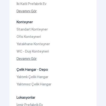
İki Katlı Prefabrik Ev
Tek Katlı Prefabrik Villa
Devamını Gör
İki Katlı Prefabrik Villa
Konteyner
Prefabrik Bağ Evi
Standart Konteyner
Prefabrik Bungalov
Ofis Konteyneri
Yatakhane Konteyner
WC - Duş Konteyneri
Konteyner Ev
Devamını Gör
Çelik Hangar - Depo
Yalıtımlı Çelik Hangar
Yalıtımsız Çelik Hangar
Lokasyonlar
İzmir Prefabrik Ev