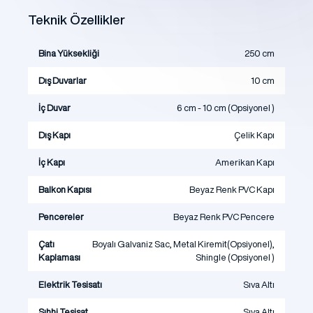
Teknik Özellikler
Bina Yüksekliği
250 cm
Dış Duvarlar
10 cm
İç Duvar
6 cm - 10 cm (Opsiyonel )
Dış Kapı
Çelik Kapı
İç Kapı
Amerikan Kapı
Balkon Kapısı
Beyaz Renk PVC Kapı
Pencereler
Beyaz Renk PVC Pencere
Çatı
Boyalı Galvaniz Sac, Metal Kiremit(Opsiyonel),
Kaplaması
Shingle (Opsiyonel )
Elektrik Tesisatı
Sıva Altı
Sıhhi Tesisat
Sıva Altı