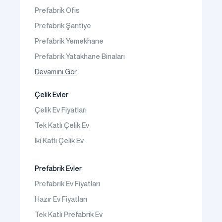
Faaliyet Alanları
Prefabrik Ofis
İletişim
Prefabrik Şantiye
Sıkça Sorulanlar
Prefabrik Yemekhane
Prefabrik Yatakhane Binaları
Prefabrik Dükkan
Devamını Gör
Prefabrik Sosyal Tesis Binaları
Çelik Evler
Prefabrik Kafeterya
Çelik Ev Fiyatları
Prefabrik Okul Binaları
Tek Katlı Çelik Ev
Prefabrik Kreş Bina Modelleri
İki Katlı Çelik Ev
Prefabrik Anaokulu Bina Modelleri
Prefabrik Acil Afet Binaları
Prefabrik Evler
Prefabrik WC Duş Binaları
Prefabrik Ev Fiyatları
Şantiye Mobilizasyon
Hazır Ev Fiyatları
Şantiye Kamp Binaları
Tek Katlı Prefabrik Ev