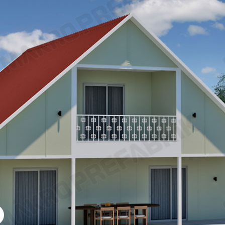
k Sosyal Tesis Binaları
Katlı Prefabrik Villa
Prefabrik Kafeterya
Prefabrik Bağ E
k Anaokulu Bina
i
Prefabrik Acil Afet Bina