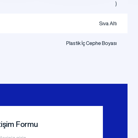
)
Sıva Altı
Plastik İç Cephe Boyası
etişim Formu
ileriniz girin