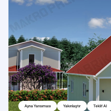
Prefabrik Dükkan
Tek Katlı Prefabrik Villa
Konteyner Ev
Prefabri
İki 
Prefabri
Prefabrik Kreş Bina Modelleri
Modeller
Ayna Yansıması
Yakınlaştır
Teklif Al