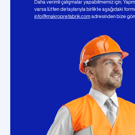
Daha verimli çalışmalar yapabilmemiz için; Yap
varsa lütfen detaylarıyla birlikte aşağıdaki for
info@makroprefabrik.com
adresinden bize gön