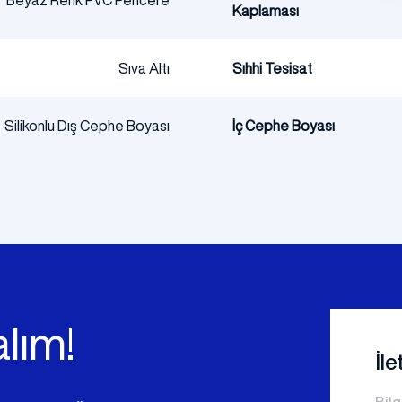
Beyaz Renk PVC Pencere
Kaplaması
Sıva Altı
Sıhhi Tesisat
Silikonlu Dış Cephe Boyası
İç Cephe Boyası
lım!
İl
Bilg