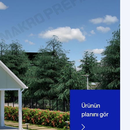
vi
Prefabrik Okul Binaları
Prefabrik Bungalov
ları
Prefabrik WC Duş Binaları
Ürünün
planını gör