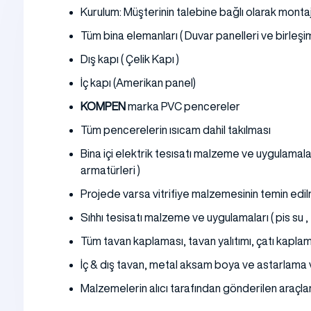
Kurulum: Müşterinin talebine bağlı olarak montaj
Tüm bina elemanları ( Duvar panelleri ve birleşi
Dış kapı ( Çelik Kapı )
İç kapı (Amerikan panel)
KOMPEN
marka PVC pencereler
Tüm pencerelerin ısıcam dahil takılması
Bina içi elektrik tesısatı malzeme ve uygulamaları
armatürleri )
Projede varsa vitrifiye malzemesinin temin edilme
Sıhhı tesisatı malzeme ve uygulamaları ( pis su ,
Tüm tavan kaplaması, tavan yalıtımı, çatı kapla
İç & dış tavan, metal aksam boya ve astarlama v
Malzemelerin alıcı tarafından gönderilen araçlar