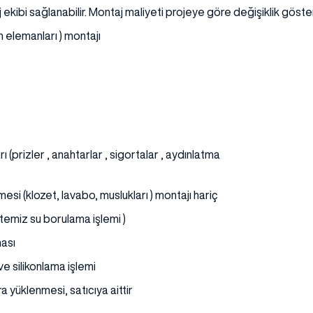
 ekibi sağlanabilir. Montaj maliyeti projeye göre değişiklik göst
m elemanları ) montajı
 (prizler , anahtarlar , sigortalar , aydınlatma
si (klozet, lavabo, muslukları ) montajı hariç
 temiz su borulama işlemi )
ması
e silikonlama işlemi
a yüklenmesi, satıcıya aittir