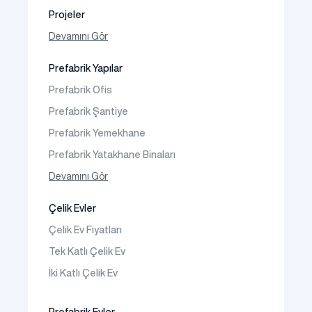
Projeler
Fotoğraf Galeri
Devamını Gör
Video Galeri
Prefabrik Yapılar
Faaliyet Alanları
Prefabrik Ofis
İletişim
Prefabrik Şantiye
Sıkça Sorulanlar
Prefabrik Yemekhane
Prefabrik Yatakhane Binaları
Prefabrik Dükkan
Devamını Gör
Prefabrik Sosyal Tesis Binaları
Çelik Evler
Prefabrik Kafeterya
Çelik Ev Fiyatları
Prefabrik Okul Binaları
Tek Katlı Çelik Ev
Prefabrik Kreş Bina Modelleri
İki Katlı Çelik Ev
Prefabrik Anaokulu Bina Modelleri
Prefabrik Acil Afet Binaları