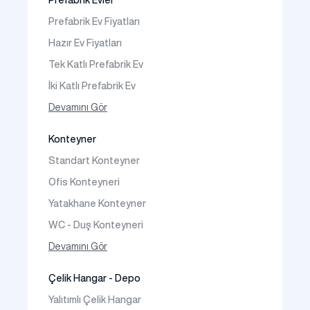
Prefabrik Evler
Prefabrik WC Duş Binaları
Prefabrik Ev Fiyatları
Şantiye Mobilizasyon
Hazır Ev Fiyatları
Şantiye Kamp Binaları
Tek Katlı Prefabrik Ev
İki Katlı Prefabrik Ev
Tek Katlı Prefabrik Villa
Devamını Gör
İki Katlı Prefabrik Villa
Konteyner
Prefabrik Bağ Evi
Standart Konteyner
Prefabrik Bungalov
Ofis Konteyneri
Yatakhane Konteyner
WC - Duş Konteyneri
Konteyner Ev
Devamını Gör
Çelik Hangar - Depo
Yalıtımlı Çelik Hangar