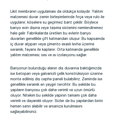
Likit membranın uygulaması da oldukça kolaydır. Yalıtım
malzemesi duvar zemin birleşimlerinde fırça veya rulo ile
uygulanır, köşelere su geçirmez bant çekilir. Böylece
banyo evin dışına veya taşıma sistemini nemlendiremez
hale gelir. Fabrikalarda üretilen bu evlerin banyo
duvarları genellikle çift katmandan oluşur. Bu kapsamda
iç duvar alçıpan veya çimento esaslı levha üzerine
seramik, fayans ile kaplanır. Orta katmanda genellikle
yalıtım malzemesi, ses ve ısı izolasyonu sağlar.
Banyonun bulunduğu alanın dış duvarına baktığımızda
ise betopan veya galvanizli çelik konstrüksiyon üzerine
monte edilmiş dış cephe paneli bulabiliriz. Zeminde ise
genellikle seramik en yaygın tercihtir. Bu şekilde bu
yapıların banyosu çok daha verimli ve uzun ömürlü
oluyor. Nitekim bu şekilde yapının tamamı çok daha
verimli ve dayanıklı oluyor. Sizler de bu yapılardan birini
hemen satın alabilir ve arsanıza kurulmasını
sağlayabilirsiniz.