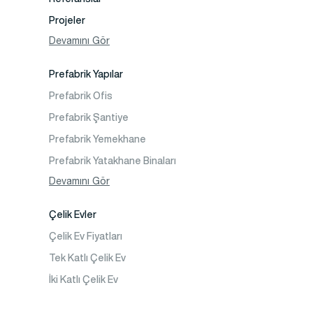
Projeler
Fotoğraf Galeri
Devamını Gör
Video Galeri
Prefabrik Yapılar
Faaliyet Alanları
Prefabrik Ofis
İletişim
Prefabrik Şantiye
Sıkça Sorulanlar
Prefabrik Yemekhane
Prefabrik Yatakhane Binaları
Prefabrik Dükkan
Devamını Gör
Prefabrik Sosyal Tesis Binaları
Çelik Evler
Prefabrik Kafeterya
Çelik Ev Fiyatları
Prefabrik Okul Binaları
Tek Katlı Çelik Ev
Prefabrik Kreş Bina Modelleri
İki Katlı Çelik Ev
Prefabrik Anaokulu Bina Modelleri
Prefabrik Acil Afet Binaları