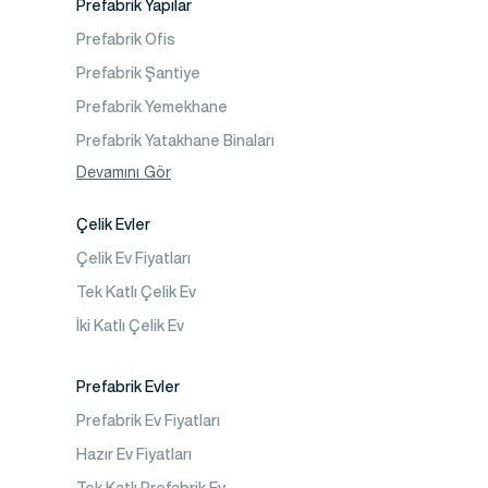
Prefabrik Yapılar
Faaliyet Alanları
Prefabrik Ofis
İletişim
Prefabrik Şantiye
Sıkça Sorulanlar
Prefabrik Yemekhane
Prefabrik Yatakhane Binaları
Prefabrik Dükkan
Devamını Gör
Prefabrik Sosyal Tesis Binaları
Çelik Evler
Prefabrik Kafeterya
Çelik Ev Fiyatları
Prefabrik Okul Binaları
Tek Katlı Çelik Ev
Prefabrik Kreş Bina Modelleri
İki Katlı Çelik Ev
Prefabrik Anaokulu Bina Modelleri
Prefabrik Acil Afet Binaları
Prefabrik Evler
Prefabrik WC Duş Binaları
Prefabrik Ev Fiyatları
Şantiye Mobilizasyon
Hazır Ev Fiyatları
Şantiye Kamp Binaları