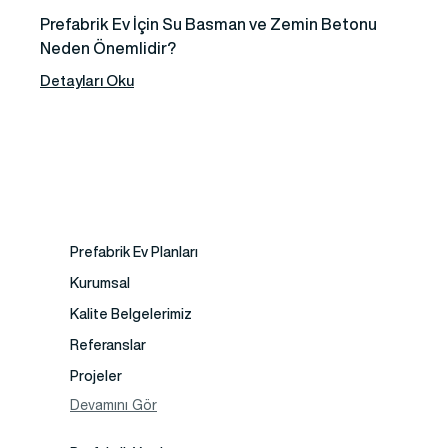
Prefabrik Ev İçin Su Basman ve Zemin Betonu
Neden Önemlidir?
Detayları Oku
Prefabrik Ev Planları
Kurumsal
Kalite Belgelerimiz
Referanslar
Projeler
Fotoğraf Galeri
Devamını Gör
Video Galeri