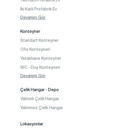
Tek Katlı Prefabrik Ev
İki Katlı Prefabrik Ev
Tek Katlı Prefabrik Villa
Devamını Gör
İki Katlı Prefabrik Villa
Konteyner
Prefabrik Bağ Evi
Standart Konteyner
Prefabrik Bungalov
Ofis Konteyneri
Yatakhane Konteyner
WC - Duş Konteyneri
Konteyner Ev
Devamını Gör
Çelik Hangar - Depo
Yalıtımlı Çelik Hangar
Yalıtımsız Çelik Hangar
Lokasyonlar