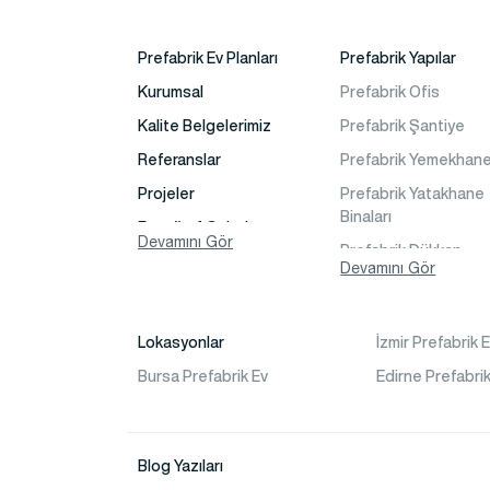
Prefabrik Ev Planları
Prefabrik Yapılar
Kurumsal
Prefabrik Ofis
Kalite Belgelerimiz
Prefabrik Şantiye
Referanslar
Prefabrik Yemekhan
Projeler
Prefabrik Yatakhane
Binaları
Fotoğraf Galeri
Devamını Gör
Prefabrik Dükkan
Video Galeri
Devamını Gör
Prefabrik Sosyal Tes
Faaliyet Alanları
Binaları
İletişim
Prefabrik Kafeterya
Lokasyonlar
İzmir Prefabrik 
Sıkça Sorulanlar
Prefabrik Okul Binalar
Bursa Prefabrik Ev
Edirne Prefabrik
Prefabrik Kreş Bina
Modelleri
Blog Yazıları
Prefabrik Anaokulu B
Modelleri