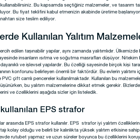
ca kullanabilirsiniz. Bu kapsamda seçtiğiniz malzemeler, ve tasarım t
unuluyor. Bu fiyat teklifini kabul etmenizin akabinde üretime başlanıyor
htarı size teslim ediliyor.
lerde Kullanılan Yalıtım Malzemele
rcih edilen taşınabilir yapılar, aynı zamanda yalıtımlıdır. Ülkemizde 
ayesinde insanların ısıtma ve soğutma masrafları düşüyor. Nitekim 
dayanıklı ve işlevsel yapılardır. Bu özelliği sayesinde birçok kişi tar
anının konforunu belirleyen önemli bir faktördür. Bu evlerin yalıtımı 
 PVC çift camlı pencereler kullanılmaktadır. Kullanılan bu malzemele
 düşünürken, bu yalıtım malzemelerine dikkat etmek gerekir. Bizlerde
ini ve özelliklerini aşağıda sizler için listeledik.
kullanılan EPS strafor
ar arasında EPS strafor kullanılır. EPS strafor iyi yalıtım özellikleri
jı kolay olduğu ve belirli bir kalınlıkta yüksek yalıtım etkisine sahip 
vde rutubet yapmaz ve uzun süreler boyunca bu özelliklerini koruya