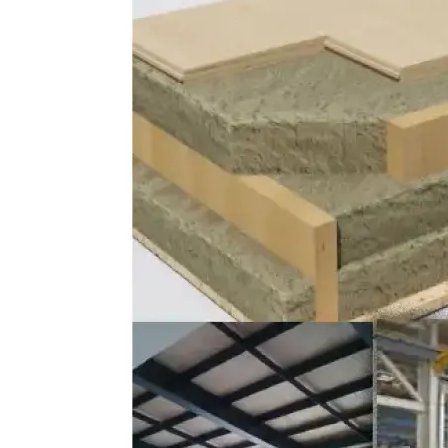
Prefabrik Dükkan
Tek Katlı Prefabrik Villa
Konteyner Ev
Prefabri
İki
Prefabr
Prefabrik Kreş Bina Modelleri
Modelle