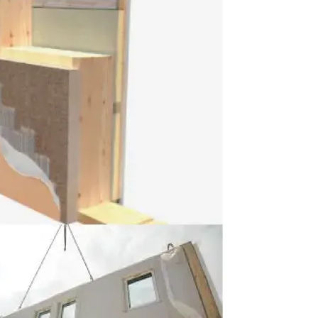
vi
Prefabrik Okul Binaları
Prefabrik Bungalov
ları
Prefabrik WC Duş Binaları