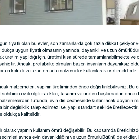
 Kamp Binaları
gun fiyatlı olan bu evler, son zamanlarda çok fazla dikkat çekiyor ve
ldukça uygun fiyatlı olmasının yanında, dayanıklı ve uzun ömürlüdür
rak üretim yapıldığı için, üretimi kısa sürede tamamlanabilmekte ve da
 sahiptir. Ancak, prefabrike olmaları bazen insanların dayanıksız o
ar en kaliteli ve uzun ömürlü malzemeler kullanılarak üretilmektedir.
acak malzemeleri, yapının üretiminden önce değiştirilebilirsiniz. Bu ö
hibinin ev ile ilgili istekleri, tasarım ve üretim başlamadan önce dah
i malzemelerden tutunda, evin dış cephesinde kullanılacak boyanın m
 bir değişiklik talep edilmez ise, yapı standart şekilde üretilecektir
 oldukça kalitelidir.
ı olarak yapının kullanım ömrü değişebilir. Bu kapsamda üreticiniz
eçimleri ayrıca evin dayanıklılığını ve uzun ömürlülüğünü de etkiler. 