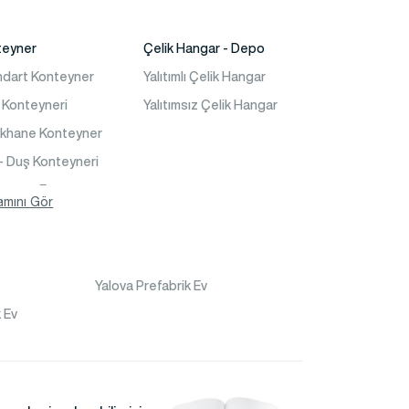
teyner
Çelik Hangar - Depo
ndart Konteyner
Yalıtımlı Çelik Hangar
 Konteyneri
Yalıtımsız Çelik Hangar
akhane Konteyner
- Duş Konteyneri
teyner Ev
amını Gör
Yalova Prefabrik Ev
 Ev