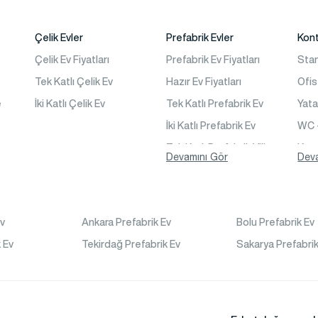
Çelik Evler
Prefabrik Evler
Kon
Çelik Ev Fiyatları
Prefabrik Ev Fiyatları
Sta
Tek Katlı Çelik Ev
Hazır Ev Fiyatları
Ofis
e
İki Katlı Çelik Ev
Tek Katlı Prefabrik Ev
Yat
İki Katlı Prefabrik Ev
WC 
Tek Katlı Prefabrik Villa
Kon
Devamını Gör
Dev
İki Katlı Prefabrik Villa
is
Prefabrik Bağ Evi
Prefabrik Bungalov
Ev
Ankara Prefabrik Ev
Bolu Prefabrik Ev
ı
 Ev
Tekirdağ Prefabrik Ev
Sakarya Prefabrik
ina