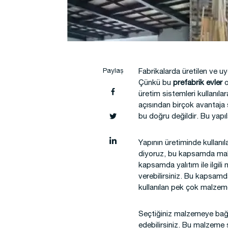
Şantiye Mobilizasyon
Şantiye
Paylaş
Fabrikalarda üretilen ve uy
Çünkü bu
prefabrik evler
o
üretim sistemleri kullanıla
açısından birçok avantaja
bu doğru değildir. Bu yapıl
Yapının üretiminde kullanıl
diyoruz, bu kapsamda mal sa
kapsamda yalıtım ile ilgil
verebilirsiniz. Bu kapsamda
kullanılan pek çok malzeme
Seçtiğiniz malzemeye bağl
edebilirsiniz. Bu malzeme s