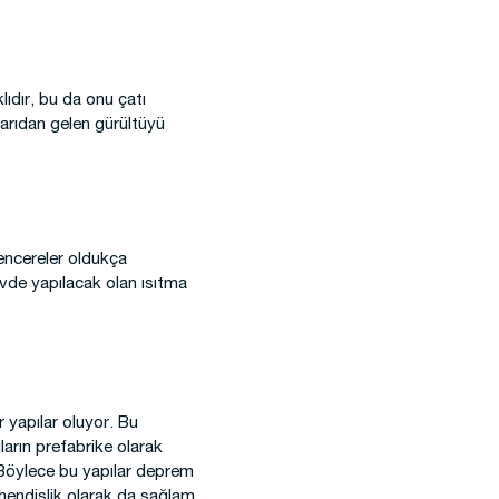
lıdır, bu da onu çatı
şarıdan gelen gürültüyü
encereler oldukça
evde yapılacak olan ısıtma
r yapılar oluyor. Bu
ıların prefabrike olarak
r. Böylece bu yapılar deprem
mühendislik olarak da sağlam