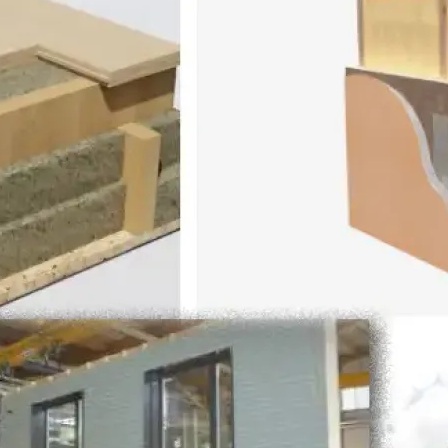
k Sosyal Tesis Binaları
 Katlı Prefabrik Villa
Prefabrik Kafeterya
Prefabrik Bağ E
ik Anaokulu Bina
ri
Prefabrik Acil Afet Bina