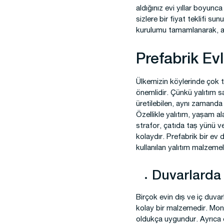
aldığınız evi yıllar boyun
sizlere bir fiyat teklifi s
kurulumu tamamlanarak, ana
Prefabrik Ev
Ülkemizin köylerinde çok te
önemlidir. Çünkü yalıtım s
üretilebilen, aynı zamanda 
Özellikle yalıtım, yaşam al
strafor, çatıda taş yünü ve
kolaydır. Prefabrik bir ev
kullanılan yalıtım malzemeler
Duvarlarda 
Birçok evin dış ve iç duvarl
kolay bir malzemedir. Monta
oldukça uygundur. Ayrıca e