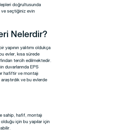
alepleri doğrultusunda
 ve seçtiğiniz evin
ri Nelerdir?
bir yapının yalıtımı oldukça
bu evler, kısa sürede
afından tercih edilmektedir.
için duvarlarında EPS
r hafiftir ve montajı
 araştırdık ve bu evlerde
ne sahip, hafif, montajı
olduğu için bu yapılar için
bilir.