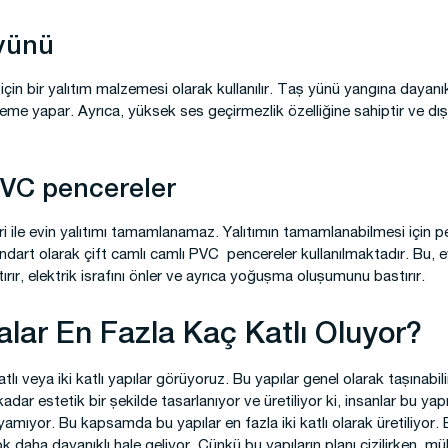
 yünü
çin bir yalıtım malzemesi olarak kullanılır. Taş yünü yangına dayanık
lzeme yapar. Ayrıca, yüksek ses geçirmezlik özelliğine sahiptir ve dı
PVC pencereler
i ile evin yalıtımı tamamlanamaz. Yalıtımın tamamlanabilmesi için p
ndart olarak çift camlı camlı PVC pencereler kullanılmaktadır. Bu, 
tırır, elektrik israfını önler ve ayrıca yoğuşma oluşumunu bastırır.
lalar En Fazla Kaç Katlı Oluyor?
lı veya iki katlı yapılar görüyoruz. Bu yapılar genel olarak taşınabili
adar estetik bir şekilde tasarlanıyor ve üretiliyor ki, insanlar bu yap
layamıyor. Bu kapsamda bu yapılar en fazla iki katlı olarak üretiliyo
ok daha dayanıklı hale geliyor. Çünkü bu yapıların planı çizilirken, 