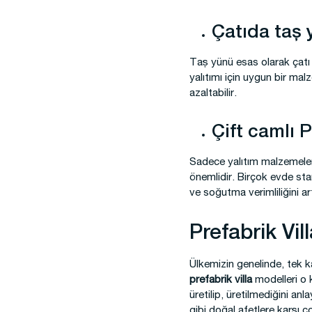
Çatıda taş
Taş yünü esas olarak çatı i
yalıtımı için uygun bir ma
azaltabilir.
Çift camlı 
Sadece yalıtım malzemeler
önemlidir. Birçok evde sta
ve soğutma verimliliğini ar
Prefabrik Vil
Ülkemizin genelinde, tek kat
prefabrik villa
modelleri o k
üretilip, üretilmediğini an
gibi doğal afetlere karşı ç