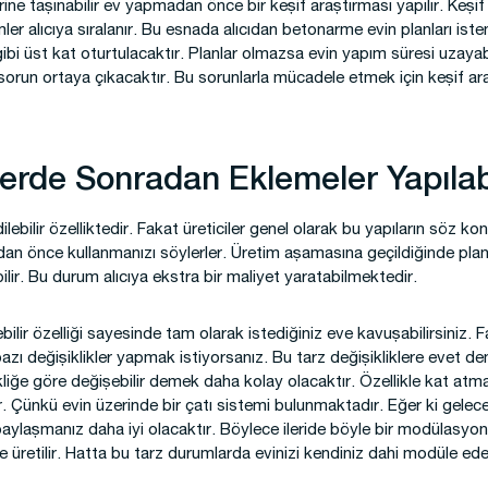
ine taşınabilir ev yapmadan önce bir keşif araştırması yapılır. Keşif
ler alıcıya sıralanır. Bu esnada alıcıdan betonarme evin planları ist
gibi üst kat oturtulacaktır. Planlar olmazsa evin yapım süresi uzayab
 sorun ortaya çıkacaktır. Bu sorunlarla mücadele etmek için keşif ara
lerde Sonradan Eklemeler Yapılabi
lebilir özelliktedir. Fakat üreticiler genel olarak bu yapıların söz ko
dan önce kullanmanızı söylerler. Üretim aşamasına geçildiğinde plan
ilir. Bu durum alıcıya ekstra bir maliyet yaratabilmektedir.
ilir özelliği sayesinde tam olarak istediğiniz eve kavuşabilirsiniz. F
bazı değişiklikler yapmak istiyorsanız. Bu tarz değişikliklere evet d
liğe göre değişebilir demek daha kolay olacaktır. Özellikle kat atm
r. Çünkü evin üzerinde bir çatı sistemi bulunmaktadır. Eğer ki gelece
paylaşmanız daha iyi olacaktır. Böylece ileride böyle bir modülasyon
üretilir. Hatta bu tarz durumlarda evinizi kendiniz dahi modüle edebi