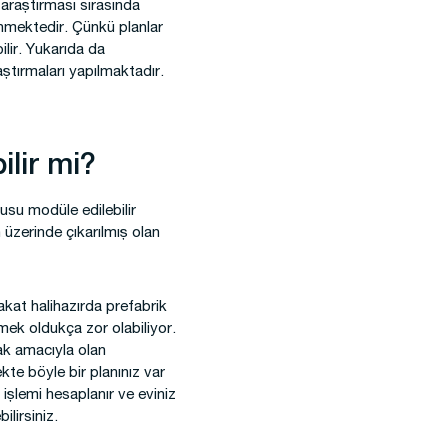
 araştırması sırasında
enmektedir. Çünkü planlar
ilir. Yukarıda da
ştırmaları yapılmaktadır.
lir mi?
nusu modüle edilebilir
 üzerinde çıkarılmış olan
akat halihazırda prefabrik
emek oldukça zor olabiliyor.
ak amacıyla olan
kte böyle bir planınız var
 işlemi hesaplanır ve eviniz
lirsiniz.