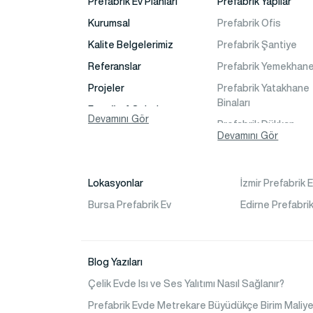
Prefabrik Ev Planları
Prefabrik Yapılar
Kurumsal
Prefabrik Ofis
Kalite Belgelerimiz
Prefabrik Şantiye
Referanslar
Prefabrik Yemekhan
Projeler
Prefabrik Yatakhane
Binaları
Fotoğraf Galeri
Devamını Gör
Prefabrik Dükkan
Video Galeri
Devamını Gör
Prefabrik Sosyal Tes
Faaliyet Alanları
Binaları
İletişim
Prefabrik Kafeterya
Lokasyonlar
İzmir Prefabrik 
Sıkça Sorulanlar
Prefabrik Okul Binalar
Bursa Prefabrik Ev
Edirne Prefabrik
Prefabrik Kreş Bina
Modelleri
Blog Yazıları
Prefabrik Anaokulu B
Modelleri
Çelik Evde Isı ve Ses Yalıtımı Nasıl Sağlanır?
Prefabrik Acil Afet
Prefabrik Evde Metrekare Büyüdükçe Birim Maliye