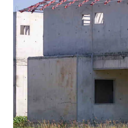
Prefabrik Dükkan
Tek Katlı Prefabrik Villa
Konteyner Ev
Prefabri
İki
Prefabr
Prefabrik Kreş Bina Modelleri
Modelle