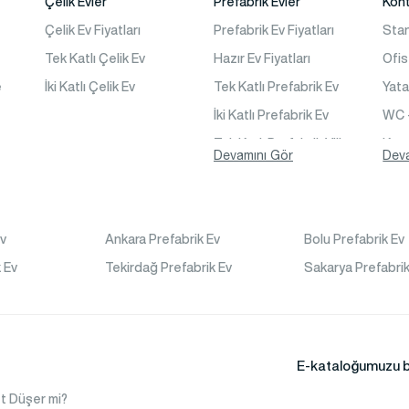
Çelik Evler
Prefabrik Evler
Kon
Çelik Ev Fiyatları
Prefabrik Ev Fiyatları
Sta
Tek Katlı Çelik Ev
Hazır Ev Fiyatları
Ofis
e
İki Katlı Çelik Ev
Tek Katlı Prefabrik Ev
Yat
İki Katlı Prefabrik Ev
WC 
Tek Katlı Prefabrik Villa
Kon
Devamını Gör
Dev
İki Katlı Prefabrik Villa
is
Prefabrik Bağ Evi
Prefabrik Bungalov
Ev
Ankara Prefabrik Ev
Bolu Prefabrik Ev
ı
 Ev
Tekirdağ Prefabrik Ev
Sakarya Prefabrik
ina
E-kataloğumuzu bu
t Düşer mi?