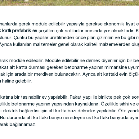
 Kamp Binaları
amanlarda gerek modüle edilebilir yapısıyla gerekse ekonomik fiyat e
 katlı prefabrik ev
çeşitleri çok satılanlar arasında yer almaktadır. Ku
lunur. Çünkü bu yapılar üretilmeden önce plan çizimleri ve bu gibi m
yrıca kullanılan malzemeler genel olarak kaliteli malzemelerden ol
larak modüle edilebilir. Modüle edilebilir ne demek diyenler için bir 
r. Fakat alt katta durması gereken betonarme yapının mimarisine uyu
ak için arada bir merdiven bulunacaktır. Ayrıca alt kattaki evin ölçül
 haline gelebilir.
tına bir taşınabilir ev yapılabilir. Fakat yapı ile birlikte pek çok so
likle betonarme yapının yapısından kaynaklanır. Özellikle sıhhi ve el
 elektrik bağlantısı için alt katta bazı delmeler yapılabilir. Öte yan
. Bu durumda alt kattakı banyo neredeyse üst kattaki banyoda aynı
olarak bağlanamaz.