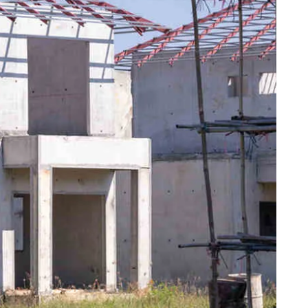
vi
Prefabrik Okul Binaları
Prefabrik Bungalov
ları
Prefabrik WC Duş Binaları