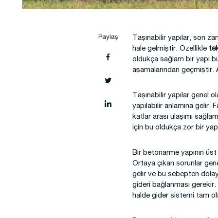
Şantiye Mobilizasyon
Şantiye
Paylaş
Taşınabilir yapılar, son z
hale gelmiştir. Özellikle
tek
oldukça sağlam bir yapı bu
aşamalarından geçmiştir. A
Taşınabilir yapılar genel o
yapılabilir anlamına geli
katlar arası ulaşımı sağlam
için bu oldukça zor bir yapı
Bir betonarme yapının üst ka
Ortaya çıkan sorunlar genel
gelir ve bu sebepten dolayı
gideri bağlanması gerekir
halde gider sistemi tam 