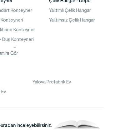
teyner
Çelik Hangar - Depo
ndart Konteyner
Yalıtımlı Çelik Hangar
 Konteyneri
Yalıtımsız Çelik Hangar
akhane Konteyner
- Duş Konteyneri
teyner Ev
amını Gör
Yalova Prefabrik Ev
 Ev
radan inceleyebilirsiniz.