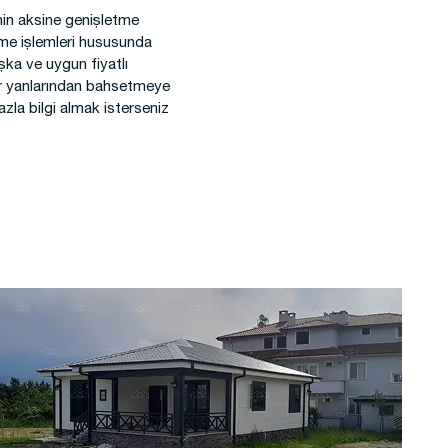
nin aksine genişletme
tme işlemleri hususunda
şka ve uygun fiyatlı
ilir yanlarından bahsetmeye
fazla bilgi almak isterseniz