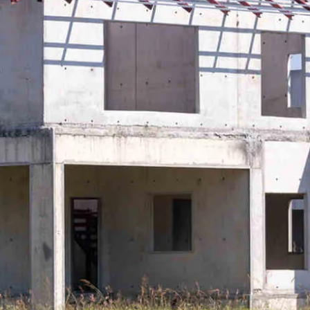
k Sosyal Tesis Binaları
 Katlı Prefabrik Villa
Prefabrik Kafeterya
Prefabrik Bağ E
ik Anaokulu Bina
ri
Prefabrik Acil Afet Bina