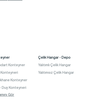
teyner
Çelik Hangar - Depo
ndart Konteyner
Yalıtımlı Çelik Hangar
 Konteyneri
Yalıtımsız Çelik Hangar
akhane Konteyner
- Duş Konteyneri
teyner Ev
amını Gör