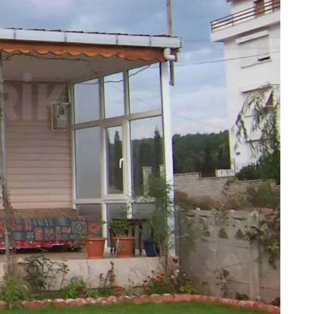
vi
Prefabrik Okul Binaları
Prefabrik Bungalov
ları
Prefabrik WC Duş Binaları