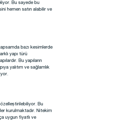
eliyor. Bu sayede bu
ini hemen satın alabilir ve
u kapsamda bazı kesimlerde
arklı yapı türü
apılardır. Bu yapıların
apıya yalıtım ve sağlamlık
iyor.
özelleştirilebiliyor. Bu
sler kurulmaktadır. Nitekim
ça uygun fiyatlı ve