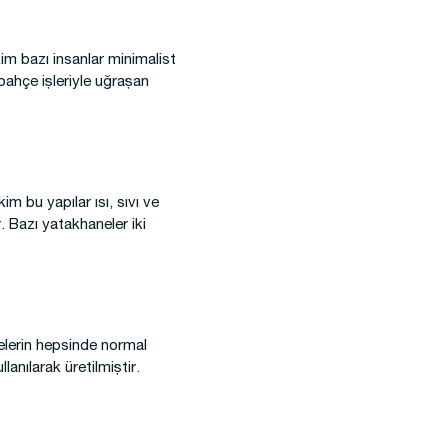
kim bazı insanlar minimalist
bahçe işleriyle uğraşan
m bu yapılar ısı, sıvı ve
r. Bazı yatakhaneler iki
nelerin hepsinde normal
anılarak üretilmiştir.