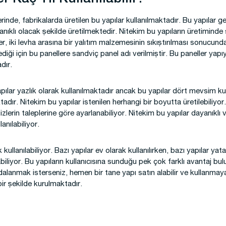
rinde, fabrikalarda üretilen bu yapılar kullanılmaktadır. Bu yapılar gen
anıklı olacak şekilde üretilmektedir. Nitekim bu yapıların üretiminde
er, iki levha arasına bir yalıtım malzemesinin sıkıştırılması sonucund
i için bu panellere sandviç panel adı verilmiştir. Bu paneller yapıy
dır.
apılar yazlık olarak kullanılmaktadır ancak bu yapılar dört mevsim kull
tadır. Nitekim bu yapılar istenilen herhangi bir boyutta üretilebiliyor.
zlerin taleplerine göre ayarlanabiliyor. Nitekim bu yapılar dayanıklı ve
anılabiliyor.
 kullanılabiliyor. Bazı yapılar ev olarak kullanılırken, bazı yapılar 
ılabiliyor. Bu yapıların kullanıcısına sunduğu pek çok farklı avantaj b
dalanmak isterseniz, hemen bir tane yapı satın alabilir ve kullanmaya
bir şekilde kurulmaktadır.