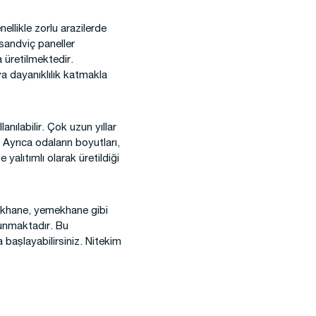
ellikle zorlu arazilerde
 sandviç paneller
a üretilmektedir.
a dayanıklılık katmakla
anılabilir. Çok uzun yıllar
 Ayrıca odaların boyutları,
 yalıtımlı olarak üretildiği
yatakhane, yemekhane gibi
ulunmaktadır. Bu
 başlayabilirsiniz. Nitekim