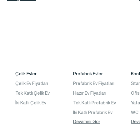
Çelik Evler
Prefabrik Evler
Kon
Çelik Ev Fiyatları
Prefabrik Ev Fiyatları
Sta
Tek Katlı Çelik Ev
Hazır Ev Fiyatları
Ofis
e
İki Katlı Çelik Ev
Tek Katlı Prefabrik Ev
Yat
İki Katlı Prefabrik Ev
WC 
Tek Katlı Prefabrik Villa
Devamını Gör
Kon
Dev
İki Katlı Prefabrik Villa
is