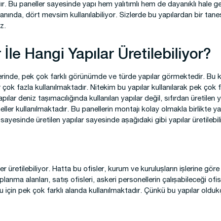
r. Bu paneller sayesinde yapı hem yalıtımlı hem de dayanıklı hale g
yanında, dört mevsim kullanılabiliyor. Sizlerde bu yapılardan bir tanes
z.
İle Hangi Yapılar Üretilebiliyor?
yerinde, pek çok farklı görünümde ve türde yapılar görmektedir. B
r çok fazla kullanılmaktadır. Nitekim bu yapılar kullanılarak pek çok f
apılar deniz taşımacılığında kullanılan yapılar değil, sıfırdan üretilen y
ler kullanılmaktadır. Bu panellerin montajı kolay olmakla birlikte y
yesinde üretilen yapılar sayesinde aşağıdaki gibi yapılar üretilebil
ler üretilebiliyor. Hatta bu ofisler, kurum ve kuruluşların işlerine göre 
anma alanları, satış ofisleri, askeri personellerin çalışabileceği ofi
ğu için pek çok farklı alanda kullanılmaktadır. Çünkü bu yapılar olduk