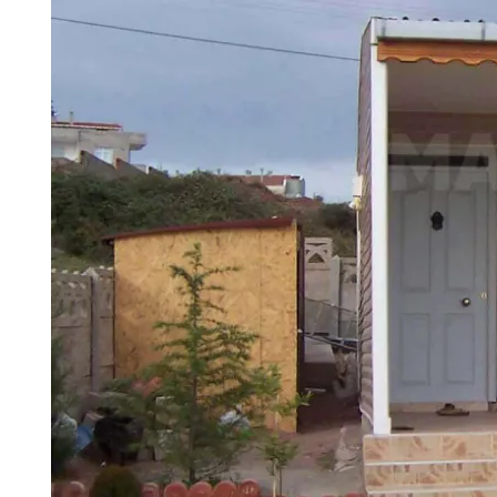
Prefabrik Dükkan
Tek Katlı Prefabrik Villa
Konteyner Ev
Prefabri
İki
Prefabr
Prefabrik Kreş Bina Modelleri
Modelle