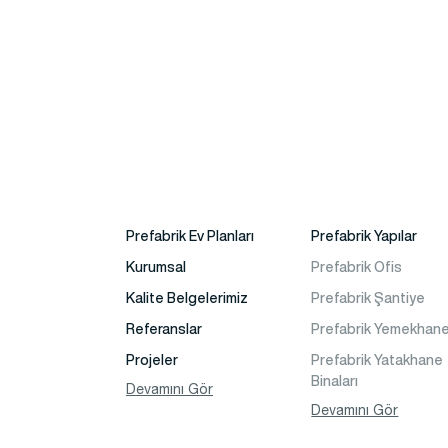
Prefabrik Ev Planları
Prefabrik Yapılar
Kurumsal
Prefabrik Ofis
Kalite Belgelerimiz
Prefabrik Şantiye
Referanslar
Prefabrik Yemekhan
Projeler
Prefabrik Yatakhane
Binaları
Fotoğraf Galeri
Devamını Gör
Prefabrik Dükkan
Devamını Gör
Video Galeri
Prefabrik Sosyal Tes