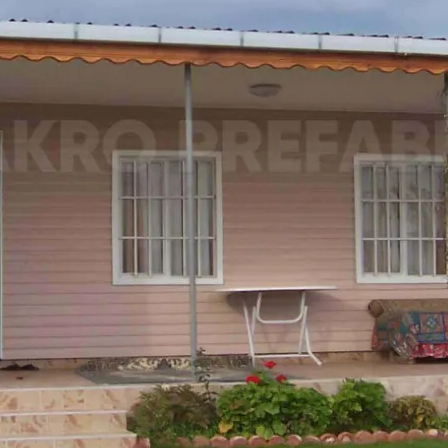
k Sosyal Tesis Binaları
 Katlı Prefabrik Villa
Prefabrik Kafeterya
Prefabrik Bağ E
ik Anaokulu Bina
ri
Prefabrik Acil Afet Bina