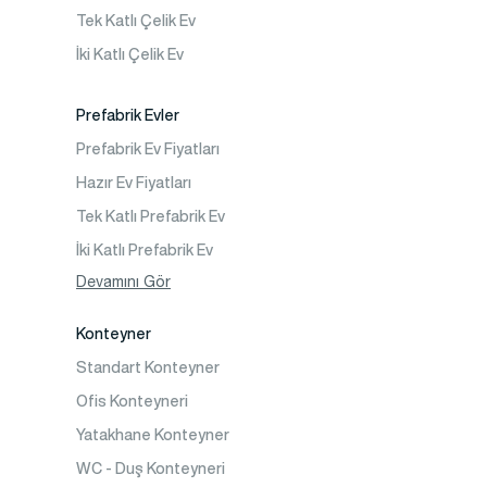
Prefabrik Okul Binaları
Tek Katlı Çelik Ev
Prefabrik Kreş Bina Modelleri
İki Katlı Çelik Ev
Prefabrik Anaokulu Bina Modelleri
Prefabrik Acil Afet Binaları
Prefabrik Evler
Prefabrik WC Duş Binaları
Prefabrik Ev Fiyatları
Şantiye Mobilizasyon
Hazır Ev Fiyatları
Şantiye Kamp Binaları
Tek Katlı Prefabrik Ev
İki Katlı Prefabrik Ev
Tek Katlı Prefabrik Villa
Devamını Gör
İki Katlı Prefabrik Villa
Konteyner
Prefabrik Bağ Evi
Standart Konteyner
Prefabrik Bungalov
Ofis Konteyneri
Yatakhane Konteyner
WC - Duş Konteyneri