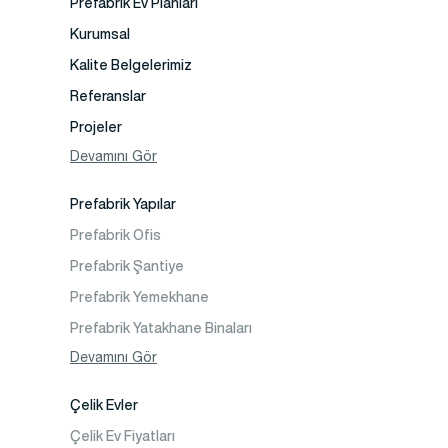
Prefabrik Ev Planları
Kurumsal
Kalite Belgelerimiz
Referanslar
Projeler
Fotoğraf Galeri
Devamını Gör
Video Galeri
Prefabrik Yapılar
Faaliyet Alanları
Prefabrik Ofis
İletişim
Prefabrik Şantiye
Sıkça Sorulanlar
Prefabrik Yemekhane
Prefabrik Yatakhane Binaları
Prefabrik Dükkan
Devamını Gör
Prefabrik Sosyal Tesis Binaları
Çelik Evler
Prefabrik Kafeterya
Çelik Ev Fiyatları