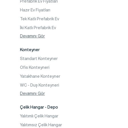
Prefabrik Ev Fiyatları
Şantiye Mobilizasyon
Hazır Ev Fiyatları
Şantiye Kamp Binaları
Tek Katlı Prefabrik Ev
İki Katlı Prefabrik Ev
Tek Katlı Prefabrik Villa
Devamını Gör
İki Katlı Prefabrik Villa
Konteyner
Prefabrik Bağ Evi
Standart Konteyner
Prefabrik Bungalov
Ofis Konteyneri
Yatakhane Konteyner
WC - Duş Konteyneri
Konteyner Ev
Devamını Gör
Çelik Hangar - Depo
Yalıtımlı Çelik Hangar
Yalıtımsız Çelik Hangar