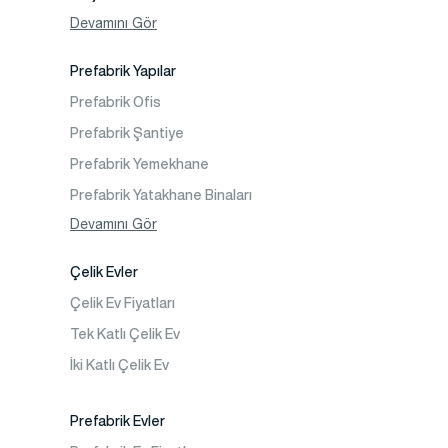
Fotoğraf Galeri
Devamını Gör
Video Galeri
Prefabrik Yapılar
Faaliyet Alanları
Prefabrik Ofis
İletişim
Prefabrik Şantiye
Sıkça Sorulanlar
Prefabrik Yemekhane
Prefabrik Yatakhane Binaları
Prefabrik Dükkan
Devamını Gör
Prefabrik Sosyal Tesis Binaları
Çelik Evler
Prefabrik Kafeterya
Çelik Ev Fiyatları
Prefabrik Okul Binaları
Tek Katlı Çelik Ev
Prefabrik Kreş Bina Modelleri
İki Katlı Çelik Ev
Prefabrik Anaokulu Bina Modelleri
Prefabrik Acil Afet Binaları
Prefabrik Evler
Prefabrik WC Duş Binaları