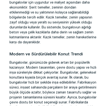
bungalovlar için uygundur ve maliyet açısından daha
ekonomiktir. Şerit temeller, zeminin dondan
etkilenmediği ve su yalıtımının kolayca sağlanabildiği
bölgelerde tercih edilir. Kazık temeller, zemin yapısının
zayıf olduğu veya yeraltı su seviyesinin yüksek olduğu
durumlarda kullanılır. Bu sistemde, bungalovun ağırlığı
beton veya çelik kazıklarla daha derin ve sağlam zemin
katmanlarına aktarılır. Kazık temeller, zemin hareketlerine
karşı da dayanıklıdır.
Modern ve Sürdürülebilir Konut Trendi
Bungalovlar, günümüzde giderek artan bir popülerlik
kazanıyor. Modern tasarımları, çevre dostu yapısı ve hızlı
inşa süreleriyle dikkat çekiyorlar. Bungalovlar, geleneksel
konutlara kıyasla birçok avantaj sunar. İlk olarak, bu
bungalovlar hızlı bir şekilde inşa edilebilirler. Fabrikasyon
süreci, inşaat sahasında parçaların bir araya getirilmesini
büyük ölçüde azaltır, böylece zaman tasarrufu sağlar ve
projenin tamamlanma süresini kısaltır. Ayrıca, bungalovlar
çevre dostu bir konut seçeneği sunar. Fabrikalarda