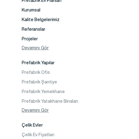
Prefabrik Ev Planları
Kurumsal
Kalite Belgelerimiz
Referanslar
Projeler
Fotoğraf Galeri
Devamını Gör
Video Galeri
Prefabrik Yapılar
Faaliyet Alanları
Prefabrik Ofis
İletişim
Prefabrik Şantiye
Sıkça Sorulanlar
Prefabrik Yemekhane
Prefabrik Yatakhane Binaları
Prefabrik Dükkan
Devamını Gör
Prefabrik Sosyal Tesis Binaları
Çelik Evler
Prefabrik Kafeterya
Çelik Ev Fiyatları