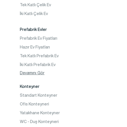
Prefabrik Okul Binaları
Tek Katlı Çelik Ev
Prefabrik Kreş Bina Modelleri
İki Katlı Çelik Ev
Prefabrik Anaokulu Bina Modelleri
Prefabrik Acil Afet Binaları
Prefabrik Evler
Prefabrik WC Duş Binaları
Prefabrik Ev Fiyatları
Şantiye Mobilizasyon
Hazır Ev Fiyatları
Şantiye Kamp Binaları
Tek Katlı Prefabrik Ev
İki Katlı Prefabrik Ev
Tek Katlı Prefabrik Villa
Devamını Gör
İki Katlı Prefabrik Villa
Konteyner
Prefabrik Bağ Evi
Standart Konteyner
Prefabrik Bungalov
Ofis Konteyneri
Yatakhane Konteyner
WC - Duş Konteyneri