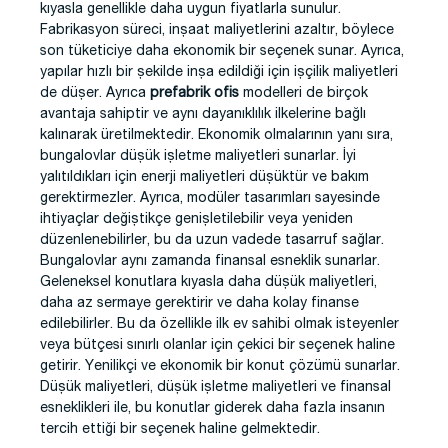
kıyasla genellikle daha uygun fiyatlarla sunulur.
Fabrikasyon süreci, inşaat maliyetlerini azaltır, böylece
son tüketiciye daha ekonomik bir seçenek sunar. Ayrıca,
yapılar hızlı bir şekilde inşa edildiği için işçilik maliyetleri
de düşer. Ayrıca
prefabrik ofis
modelleri de birçok
avantaja sahiptir ve aynı dayanıklılık ilkelerine bağlı
kalınarak üretilmektedir. Ekonomik olmalarının yanı sıra,
bungalovlar düşük işletme maliyetleri sunarlar. İyi
yalıtıldıkları için enerji maliyetleri düşüktür ve bakım
gerektirmezler. Ayrıca, modüler tasarımları sayesinde
ihtiyaçlar değiştikçe genişletilebilir veya yeniden
düzenlenebilirler, bu da uzun vadede tasarruf sağlar.
Bungalovlar aynı zamanda finansal esneklik sunarlar.
Geleneksel konutlara kıyasla daha düşük maliyetleri,
daha az sermaye gerektirir ve daha kolay finanse
edilebilirler. Bu da özellikle ilk ev sahibi olmak isteyenler
veya bütçesi sınırlı olanlar için çekici bir seçenek haline
getirir. Yenilikçi ve ekonomik bir konut çözümü sunarlar.
Düşük maliyetleri, düşük işletme maliyetleri ve finansal
esneklikleri ile, bu konutlar giderek daha fazla insanın
tercih ettiği bir seçenek haline gelmektedir.