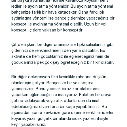
Bir başka aydınlatma fikri ise kavanoza koyulan şerit
ledler ile aydınlatma yöntemidir. Bu aydınlatma yöntemi
bahçenize farklı bir hava katacaktır. Daha farklı bir
aydınlatma yöntemi ise bahçe çitlerinize yapacağınız bir
konsept ile aydınlatma yöntemi olabilir. Uzun bir yol
konsepti, çitlere yakışan bir konsepttir.
Çit demişken, bir diğer önerimiz ise tıpkı saksılarınız gibi
çitlerinizi de renklendirmenizden yana olacaktır. Bu
aktivite de hem çocuklarınız ile eğleneceğiniz hem de
çocuklarınıza pek çok şey öğreteceğiniz bir fikir olabilir.
Bir diğer dekorasyon fikri kesinlikle rahatına düşkün
olanlar için geliyor. Bahçenize bir yaz köşesi
yapmanızdır. Bunu yapmak biraz zor olabilir ama
yaparken eğleneceğinize inanıyoruz. Paletleri bir araya
getirip vidalayarak veya atık odunlardan da imal
edebileceğiniz divan tarzı bir köşe yapabilirsiniz. Bu
aşamadan sonra zevkinize göre üzerine renkli minderler
koyarak yazın gölgelik bir alanda sıcak yaz esintisiyle
keyif yapabilirsiniz.