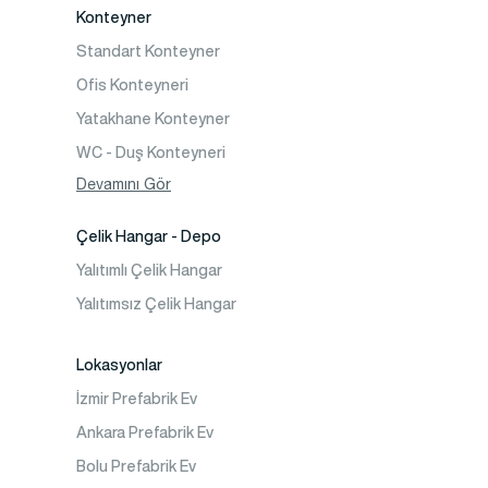
İki Katlı Prefabrik Villa
Konteyner
Prefabrik Bağ Evi
Standart Konteyner
Prefabrik Bungalov
Ofis Konteyneri
Yatakhane Konteyner
WC - Duş Konteyneri
Konteyner Ev
Devamını Gör
Çelik Hangar - Depo
Yalıtımlı Çelik Hangar
Yalıtımsız Çelik Hangar
Lokasyonlar
İzmir Prefabrik Ev
Ankara Prefabrik Ev
Bolu Prefabrik Ev