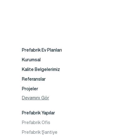
Prefabrik Ev Planları
Kurumsal
Kalite Belgelerimiz
Referanslar
Projeler
Fotoğraf Galeri
Devamını Gör
Video Galeri
Prefabrik Yapılar
Faaliyet Alanları
Prefabrik Ofis
İletişim
Prefabrik Şantiye
Sıkça Sorulanlar