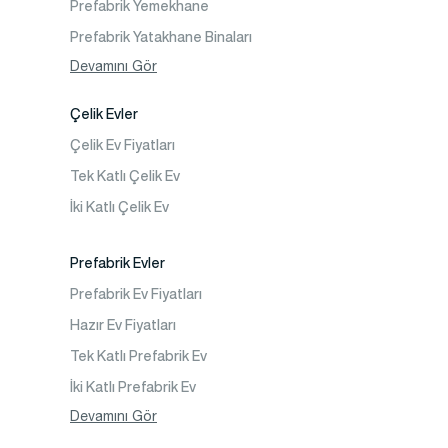
Prefabrik Yemekhane
Prefabrik Yatakhane Binaları
Prefabrik Dükkan
Devamını Gör
Prefabrik Sosyal Tesis Binaları
Çelik Evler
Prefabrik Kafeterya
Çelik Ev Fiyatları
Prefabrik Okul Binaları
Tek Katlı Çelik Ev
Prefabrik Kreş Bina Modelleri
İki Katlı Çelik Ev
Prefabrik Anaokulu Bina Modelleri
Prefabrik Acil Afet Binaları
Prefabrik Evler
Prefabrik WC Duş Binaları
Prefabrik Ev Fiyatları
Şantiye Mobilizasyon
Hazır Ev Fiyatları
Şantiye Kamp Binaları
Tek Katlı Prefabrik Ev
İki Katlı Prefabrik Ev
Tek Katlı Prefabrik Villa
Devamını Gör