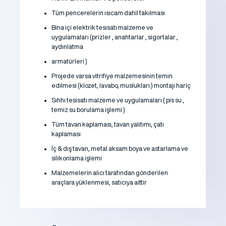
Tüm pencerelerin ısıcam dahil takılması
Bina içi elektrik tesısatı malzeme ve
uygulamaları (prizler , anahtarlar , sigortalar ,
aydınlatma
armatürleri )
Projede varsa vitrifiye malzemesinin temin
edilmesi (klozet, lavabo, muslukları ) montajı hariç
Sıhhı tesisatı malzeme ve uygulamaları ( pis su ,
temiz su borulama işlemi )
Tüm tavan kaplaması, tavan yalıtımı, çatı
kaplaması
İç & dış tavan, metal aksam boya ve astarlama ve
silikonlama işlemi
Malzemelerin alıcı tarafından gönderilen
araçlara yüklenmesi, satıcıya aittir