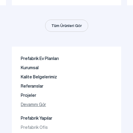
Tüm Ürünleri Gör
Prefabrik Ev Planları
Kurumsal
Kalite Belgelerimiz
Referanslar
Projeler
Fotoğraf Galeri
Devamını Gör
Video Galeri
Prefabrik Yapılar
Faaliyet Alanları
Prefabrik Ofis
İletişim