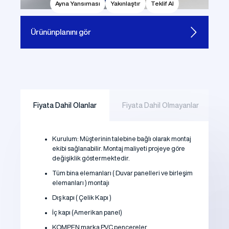
Ayna Yansıması
Yakınlaştır
Teklif Al
Ürünün
planını gör
Fiyata Dahil Olanlar
Fiyata Dahil Olmayanlar
Kurulum: Müşterinin talebine bağlı olarak montaj
ekibi sağlanabilir. Montaj maliyeti projeye göre
değişiklik göstermektedir.
Tüm bina elemanları ( Duvar panelleri ve birleşim
elemanları ) montajı
Dış kapı ( Çelik Kapı )
İç kapı (Amerikan panel)
KOMPEN marka PVC pencereler