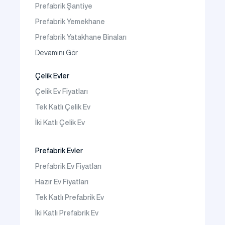
Prefabrik Şantiye
Sıkça Sorulanlar
Prefabrik Yemekhane
Prefabrik Yatakhane Binaları
Prefabrik Dükkan
Devamını Gör
Prefabrik Sosyal Tesis Binaları
Çelik Evler
Prefabrik Kafeterya
Çelik Ev Fiyatları
Prefabrik Okul Binaları
Tek Katlı Çelik Ev
Prefabrik Kreş Bina Modelleri
İki Katlı Çelik Ev
Prefabrik Anaokulu Bina Modelleri
Prefabrik Acil Afet Binaları
Prefabrik Evler
Prefabrik WC Duş Binaları
Prefabrik Ev Fiyatları
Şantiye Mobilizasyon
Hazır Ev Fiyatları
Şantiye Kamp Binaları
Tek Katlı Prefabrik Ev
İki Katlı Prefabrik Ev