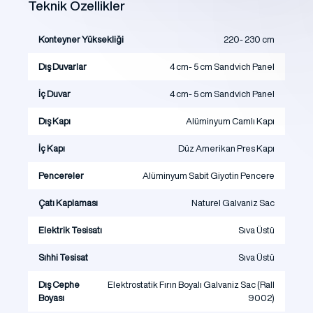
Teknik Özellikler
Konteyner Yüksekliği
220- 230 cm
Dış Duvarlar
4 cm- 5 cm Sandvich Panel
İç Duvar
4 cm- 5 cm Sandvich Panel
Dış Kapı
Alüminyum Camlı Kapı
İç Kapı
Düz Amerikan Pres Kapı
Pencereler
Alüminyum Sabit Giyotin Pencere
Çatı Kaplaması
Naturel Galvaniz Sac
Elektrik Tesisatı
Sıva Üstü
Sıhhi Tesisat
Sıva Üstü
Dış Cephe
Elektrostatik Fırın Boyalı Galvaniz Sac (Rall
Boyası
9002)