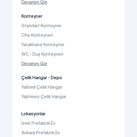
Tek Katlı Prefabrik Villa
Devamını Gör
İki Katlı Prefabrik Villa
Konteyner
Prefabrik Bağ Evi
Standart Konteyner
Prefabrik Bungalov
Ofis Konteyneri
Yatakhane Konteyner
WC - Duş Konteyneri
Konteyner Ev
Devamını Gör
Çelik Hangar - Depo
Yalıtımlı Çelik Hangar
Yalıtımsız Çelik Hangar
Lokasyonlar
İzmir Prefabrik Ev
Ankara Prefabrik Ev