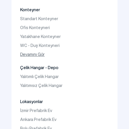
İki Katlı Prefabrik Villa
Konteyner
Prefabrik Bağ Evi
Standart Konteyner
Prefabrik Bungalov
Ofis Konteyneri
Yatakhane Konteyner
WC - Duş Konteyneri
Konteyner Ev
Devamını Gör
Çelik Hangar - Depo
Yalıtımlı Çelik Hangar
Yalıtımsız Çelik Hangar
Lokasyonlar
İzmir Prefabrik Ev
Ankara Prefabrik Ev
Bolu Prefabrik Ev