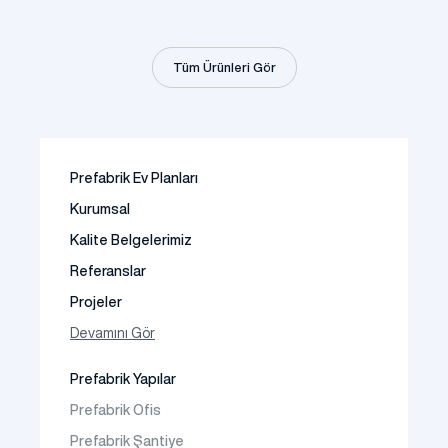
Tüm Ürünleri Gör
Prefabrik Ev Planları
Kurumsal
Kalite Belgelerimiz
Referanslar
Projeler
Fotoğraf Galeri
Devamını Gör
Video Galeri
Prefabrik Yapılar
Faaliyet Alanları
Prefabrik Ofis
İletişim
Prefabrik Şantiye