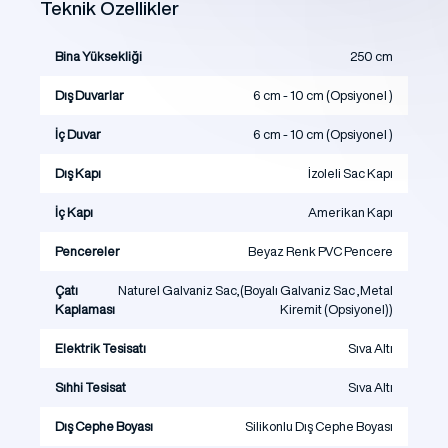
Teknik Özellikler
Bina Yüksekliği
250 cm
Dış Duvarlar
6 cm - 10 cm (Opsiyonel )
İç Duvar
6 cm - 10 cm (Opsiyonel )
Dış Kapı
İzoleli Sac Kapı
İç Kapı
Amerikan Kapı
Pencereler
Beyaz Renk PVC Pencere
Çatı
Naturel Galvaniz Sac,(Boyalı Galvaniz Sac ,Metal
Kaplaması
Kiremit (Opsiyonel))
Elektrik Tesisatı
Sıva Altı
Sıhhi Tesisat
Sıva Altı
Dış Cephe Boyası
Silikonlu Dış Cephe Boyası