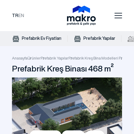
TR
EN
Prefabrik Ev Fiyatları
Prefabrik Yapılar
Anasayfa
Ürünler
Prefabrik Yapılar
Prefabrik Kreş Bina Modelleri
Prefabri
Prefabrik Kreş Binası 468 m²