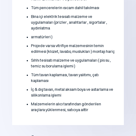
Tüm pencerelerin ısıcam dahil takılması
Bina içi elektrik tesısatı malzeme ve
uygulamaları (prizler , anahtarlar , sigortalar ,
aydınlatma
armatürleri )
Projede varsa vitrifiye malzemesinin temin
edilmesi (klozet, lavabo, muslukları ) montajı hariç
Sıhhı tesisatı malzeme ve uygulamaları ( pis su ,
temiz su borulama işlemi )
Tüm tavan kaplaması, tavan yalıtımı, çatı
kaplaması
İç & dış tavan, metal aksam boya ve astarlama ve
silikonlama işlemi
Malzemelerin alıcı tarafından gönderilen
araçlara yüklenmesi, satıcıya aittir