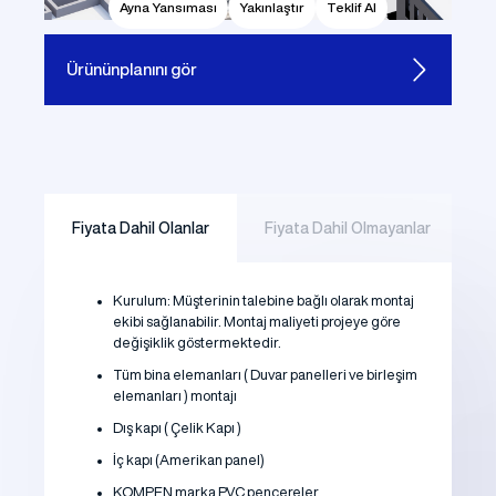
Ayna Yansıması
Yakınlaştır
Teklif Al
Ürünün
planını gör
Fiyata Dahil Olanlar
Fiyata Dahil Olmayanlar
Kurulum: Müşterinin talebine bağlı olarak montaj
ekibi sağlanabilir. Montaj maliyeti projeye göre
değişiklik göstermektedir.
Tüm bina elemanları ( Duvar panelleri ve birleşim
elemanları ) montajı
Dış kapı ( Çelik Kapı )
İç kapı (Amerikan panel)
KOMPEN marka PVC pencereler