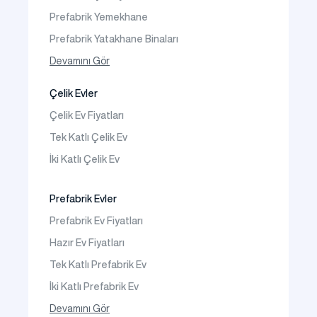
Sıkça Sorulanlar
Prefabrik Yemekhane
Prefabrik Yatakhane Binaları
Prefabrik Dükkan
Devamını Gör
Prefabrik Sosyal Tesis Binaları
Çelik Evler
Prefabrik Kafeterya
Çelik Ev Fiyatları
Prefabrik Okul Binaları
Tek Katlı Çelik Ev
Prefabrik Kreş Bina Modelleri
İki Katlı Çelik Ev
Prefabrik Anaokulu Bina Modelleri
Prefabrik Acil Afet Binaları
Prefabrik Evler
Prefabrik WC Duş Binaları
Prefabrik Ev Fiyatları
Şantiye Mobilizasyon
Hazır Ev Fiyatları
Şantiye Kamp Binaları
Tek Katlı Prefabrik Ev
İki Katlı Prefabrik Ev
Tek Katlı Prefabrik Villa
Devamını Gör