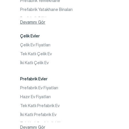
Prefabrik Yemekhane
Prefabrik Yatakhane Binaları
Prefabrik Dükkan
Devamını Gör
Prefabrik Sosyal Tesis Binaları
Çelik Evler
Prefabrik Kafeterya
Çelik Ev Fiyatları
Prefabrik Okul Binaları
Tek Katlı Çelik Ev
Prefabrik Kreş Bina Modelleri
İki Katlı Çelik Ev
Prefabrik Anaokulu Bina Modelleri
Prefabrik Acil Afet Binaları
Prefabrik Evler
Prefabrik WC Duş Binaları
Prefabrik Ev Fiyatları
Şantiye Mobilizasyon
Hazır Ev Fiyatları
Şantiye Kamp Binaları
Tek Katlı Prefabrik Ev
İki Katlı Prefabrik Ev
Tek Katlı Prefabrik Villa
Devamını Gör