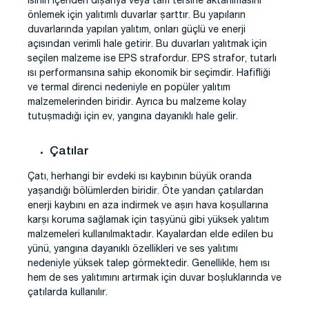
Isının içeriden dışarıya veya tam tersine aktarılmasını
önlemek için yalıtımlı duvarlar şarttır. Bu yapıların
duvarlarında yapılan yalıtım, onları güçlü ve enerji
açısından verimli hale getirir. Bu duvarları yalıtmak için
seçilen malzeme ise EPS strafordur. EPS strafor, tutarlı
ısı performansına sahip ekonomik bir seçimdir. Hafifliği
ve termal direnci nedeniyle en popüler yalıtım
malzemelerinden biridir. Ayrıca bu malzeme kolay
tutuşmadığı için ev, yangına dayanıklı hale gelir.
Çatılar
Çatı, herhangi bir evdeki ısı kaybının büyük oranda
yaşandığı bölümlerden biridir. Öte yandan çatılardan
enerji kaybını en aza indirmek ve aşırı hava koşullarına
karşı koruma sağlamak için taşyünü gibi yüksek yalıtım
malzemeleri kullanılmaktadır. Kayalardan elde edilen bu
yünü, yangına dayanıklı özellikleri ve ses yalıtımı
nedeniyle yüksek talep görmektedir. Genellikle, hem ısı
hem de ses yalıtımını artırmak için duvar boşluklarında ve
çatılarda kullanılır.