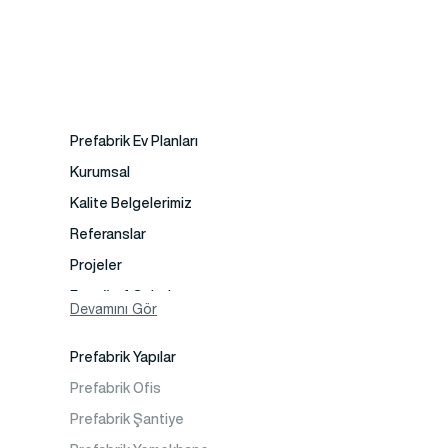
Prefabrik Ev Planları
Kurumsal
Kalite Belgelerimiz
Referanslar
Projeler
Fotoğraf Galeri
Devamını Gör
Video Galeri
Prefabrik Yapılar
Faaliyet Alanları
Prefabrik Ofis
İletişim
Prefabrik Şantiye
Sıkça Sorulanlar