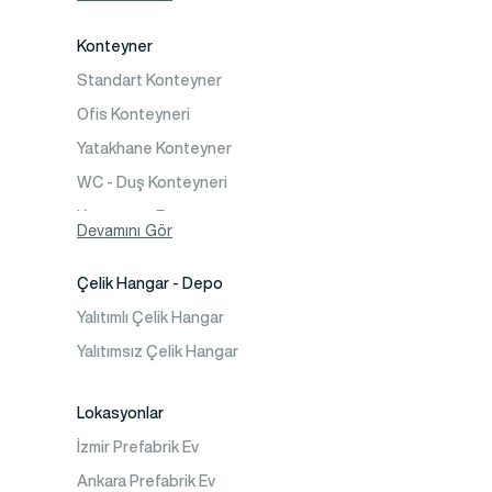
İki Katlı Prefabrik Villa
Konteyner
Prefabrik Bağ Evi
Standart Konteyner
Prefabrik Bungalov
Ofis Konteyneri
Yatakhane Konteyner
WC - Duş Konteyneri
Konteyner Ev
Devamını Gör
Çelik Hangar - Depo
Yalıtımlı Çelik Hangar
Yalıtımsız Çelik Hangar
Lokasyonlar
İzmir Prefabrik Ev
Ankara Prefabrik Ev