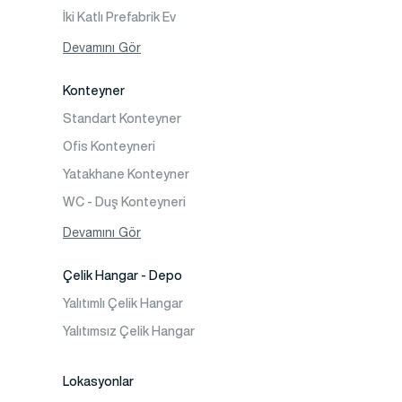
İki Katlı Prefabrik Ev
Tek Katlı Prefabrik Villa
Devamını Gör
İki Katlı Prefabrik Villa
Konteyner
Prefabrik Bağ Evi
Standart Konteyner
Prefabrik Bungalov
Ofis Konteyneri
Yatakhane Konteyner
WC - Duş Konteyneri
Konteyner Ev
Devamını Gör
Çelik Hangar - Depo
Yalıtımlı Çelik Hangar
Yalıtımsız Çelik Hangar
Lokasyonlar