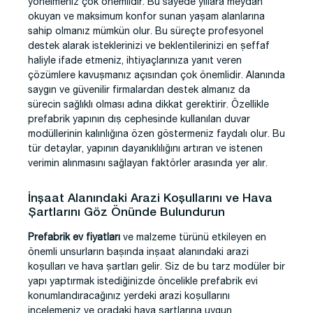
yönelmeniz çok önemlidir. Bu sayede yıllara meydan
okuyan ve maksimum konfor sunan yaşam alanlarına
sahip olmanız mümkün olur. Bu süreçte profesyonel
destek alarak isteklerinizi ve beklentilerinizi en şeffaf
haliyle ifade etmeniz, ihtiyaçlarınıza yanıt veren
çözümlere kavuşmanız açısından çok önemlidir. Alanında
saygın ve güvenilir firmalardan destek almanız da
sürecin sağlıklı olması adına dikkat gerektirir. Özellikle
prefabrik yapının dış cephesinde kullanılan duvar
modüllerinin kalınlığına özen göstermeniz faydalı olur. Bu
tür detaylar, yapının dayanıklılığını artıran ve istenen
verimin alınmasını sağlayan faktörler arasında yer alır.
İnşaat Alanındaki Arazi Koşullarını ve Hava
Şartlarını Göz Önünde Bulundurun
Prefabrik ev fiyatları
ve malzeme türünü etkileyen en
önemli unsurların başında inşaat alanındaki arazi
koşulları ve hava şartları gelir. Siz de bu tarz modüler bir
yapı yaptırmak istediğinizde öncelikle prefabrik evi
konumlandıracağınız yerdeki arazi koşullarını
incelemeniz ve oradaki hava şartlarına uygun