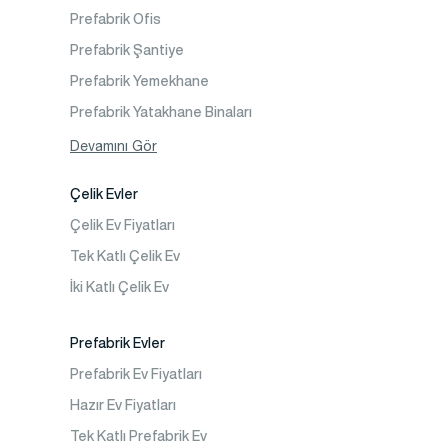
Prefabrik Ofis
İletişim
Prefabrik Şantiye
Sıkça Sorulanlar
Prefabrik Yemekhane
Prefabrik Yatakhane Binaları
Prefabrik Dükkan
Devamını Gör
Prefabrik Sosyal Tesis Binaları
Çelik Evler
Prefabrik Kafeterya
Çelik Ev Fiyatları
Prefabrik Okul Binaları
Tek Katlı Çelik Ev
Prefabrik Kreş Bina Modelleri
İki Katlı Çelik Ev
Prefabrik Anaokulu Bina Modelleri
Prefabrik Acil Afet Binaları
Prefabrik Evler
Prefabrik WC Duş Binaları
Prefabrik Ev Fiyatları
Şantiye Mobilizasyon
Hazır Ev Fiyatları
Şantiye Kamp Binaları
Tek Katlı Prefabrik Ev