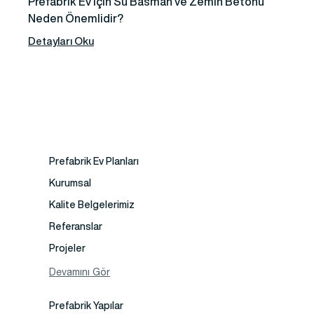
Prefabrik Ev İçin Su Basman ve Zemin Betonu
Neden Önemlidir?
Detayları Oku
Prefabrik Ev Planları
Kurumsal
Kalite Belgelerimiz
Referanslar
Projeler
Fotoğraf Galeri
Devamını Gör
Video Galeri
Prefabrik Yapılar
Faaliyet Alanları