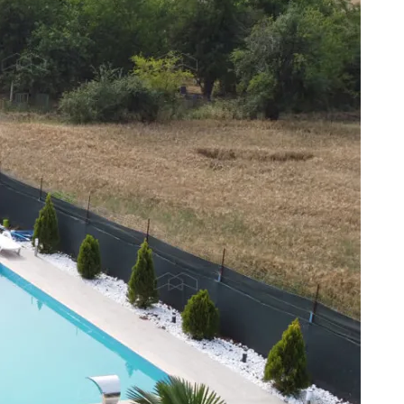
vi
Prefabrik Okul Binaları
Prefabrik Bungalov
ları
Prefabrik WC Duş Binaları