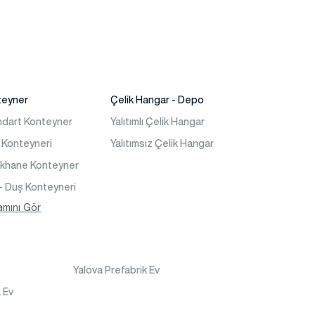
teyner
Çelik Hangar - Depo
ndart Konteyner
Yalıtımlı Çelik Hangar
 Konteyneri
Yalıtımsız Çelik Hangar
akhane Konteyner
- Duş Konteyneri
teyner Ev
amını Gör
Yalova Prefabrik Ev
 Ev