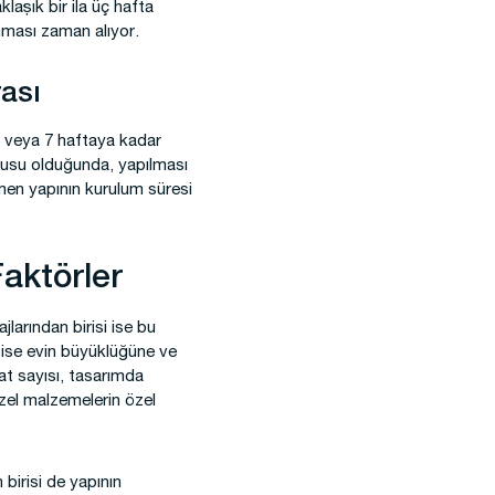
aşık bir ila üç hafta
anması zaman alıyor.
rası
 6 veya 7 haftaya kadar
onusu olduğunda, yapılması
en yapının kurulum süresi
Faktörler
jlarından birisi ise bu
i ise evin büyüklüğüne ve
at sayısı, tasarımda
özel malzemelerin özel
birisi de yapının