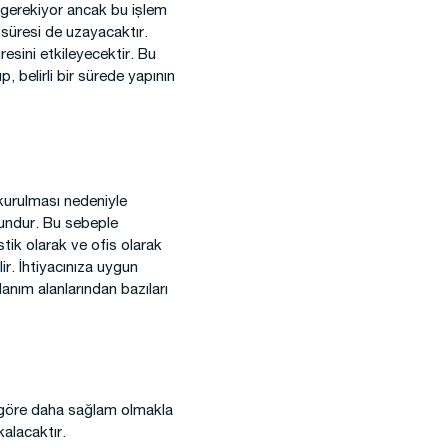
ı gerekiyor ancak bu işlem
m süresi de uzayacaktır.
sini etkileyecektir. Bu
, belirli bir sürede yapının
e kurulması nedeniyle
undur. Bu sebeple
stik olarak ve ofis olarak
lir. İhtiyacınıza uygun
lanım alanlarından bazıları
a göre daha sağlam olmakla
kalacaktır.