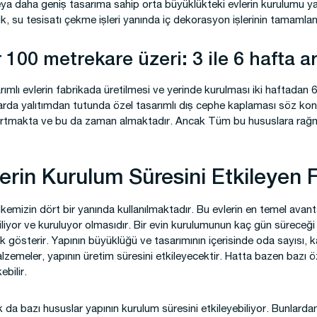
a daha geniş tasarıma sahip orta büyüklükteki evlerin kurulumu yakl
k, su tesisatı çekme işleri yanında iç dekorasyon işlerinin tamaml
 100 metrekare üzeri: 3 ile 6 hafta a
arımlı evlerin fabrikada üretilmesi ve yerinde kurulması iki haftadan
pılarda yalıtımdan tutunda özel tasarımlı dış cephe kaplaması söz k
 artmakta ve bu da zaman almaktadır. Ancak Tüm bu hususlara rağm
lerin Kurulum Süresini Etkileyen 
ülkemizin dört bir yanında kullanılmaktadır. Bu evlerin en temel avanta
retiliyor ve kuruluyor olmasıdır. Bir evin kurulumunun kaç gün süreceğ
k gösterir. Yapının büyüklüğü ve tasarımının içerisinde oda sayısı, k
alzemeler, yapının üretim süresini etkileyecektir. Hatta bazen bazı 
ebilir.
da bazı hususlar yapının kurulum süresini etkileyebiliyor. Bunlardan 