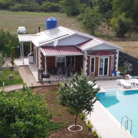
k Sosyal Tesis Binaları
 Katlı Prefabrik Villa
Prefabrik Kafeterya
Prefabrik Bağ E
ik Anaokulu Bina
ri
Prefabrik Acil Afet Bina