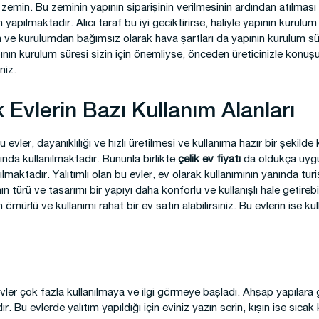
n zemin. Bu zeminin yapının siparişinin verilmesinin ardından atılmas
 yapılmaktadır. Alıcı taraf bu iyi geciktirirse, haliyle yapının kurulu
ve kurulumdan bağımsız olarak hava şartları da yapının kurulum süre
ının kurulum süresi sizin için önemliyse, önceden üreticinizle konuşup
niz.
ik Evlerin Bazı Kullanım Alanları
bu evler, dayanıklılığı ve hızlı üretilmesi ve kullanıma hazır bir şekild
nında kullanılmaktadır. Bununla birlikte
çelik ev fiyatı
da oldukça uyg
lmaktadır. Yalıtımlı olan bu evler, ev olarak kullanımının yanında turi
ın türü ve tasarımı bir yapıyı daha konforlu ve kullanışlı hale getirebi
mürlü ve kullanımı rahat bir ev satın alabilirsiniz. Bu evlerin ise kul
evler çok fazla kullanılmaya ve ilgi görmeye başladı. Ahşap yapılar
r. Bu evlerde yalıtım yapıldığı için eviniz yazın serin, kışın ise sıcak 