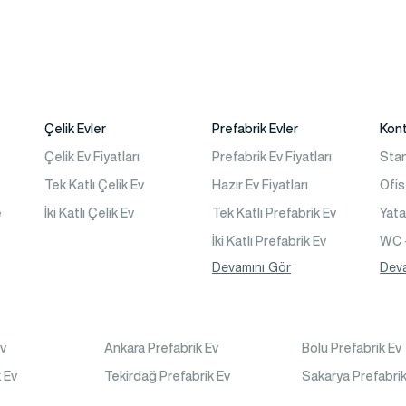
Çelik Evler
Prefabrik Evler
Kon
Çelik Ev Fiyatları
Prefabrik Ev Fiyatları
Sta
Tek Katlı Çelik Ev
Hazır Ev Fiyatları
Ofis
e
İki Katlı Çelik Ev
Tek Katlı Prefabrik Ev
Yat
İki Katlı Prefabrik Ev
WC 
Tek Katlı Prefabrik Villa
Devamını Gör
Kon
Dev
İki Katlı Prefabrik Villa
is
Prefabrik Bağ Evi
Ev
Ankara Prefabrik Ev
Bolu Prefabrik Ev
Prefabrik Bungalov
 Ev
Tekirdağ Prefabrik Ev
Sakarya Prefabrik
ı