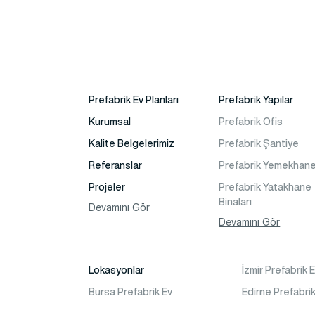
Prefabrik Ev Planları
Prefabrik Yapılar
Kurumsal
Prefabrik Ofis
Kalite Belgelerimiz
Prefabrik Şantiye
Referanslar
Prefabrik Yemekhan
Projeler
Prefabrik Yatakhane
Binaları
Fotoğraf Galeri
Devamını Gör
Prefabrik Dükkan
Devamını Gör
Video Galeri
Prefabrik Sosyal Tes
Faaliyet Alanları
Binaları
Lokasyonlar
İzmir Prefabrik 
İletişim
Prefabrik Kafeterya
Bursa Prefabrik Ev
Edirne Prefabrik
Sıkça Sorulanlar
Prefabrik Okul Binalar