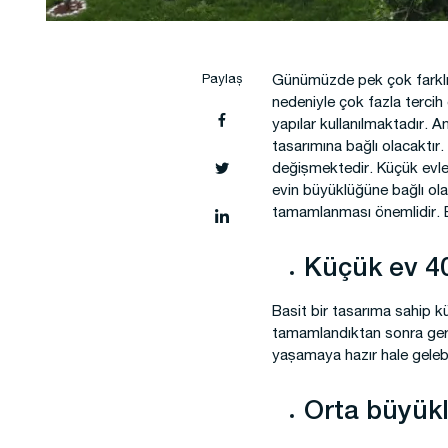
Şantiye Mobilizasyon
Şantiye
Paylaş
Günümüzde pek çok farklı y
nedeniyle çok fazla tercih 
yapılar kullanılmaktadır. 
tasarımına bağlı olacaktır.
değişmektedir. Küçük evler
evin büyüklüğüne bağlı ol
tamamlanması önemlidir. Bi
Küçük ev 40
Basit bir tasarıma sahip kü
tamamlandıktan sonra geri
yaşamaya hazır hale geleb
Orta büyükl