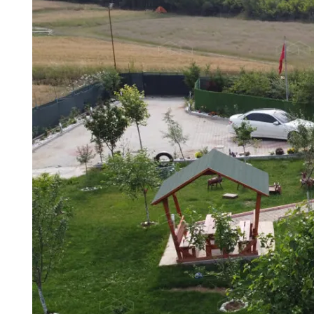
Prefabrik Dükkan
Tek Katlı Prefabrik Villa
Konteyner Ev
Prefabri
İki
Prefabr
Prefabrik Kreş Bina Modelleri
Modelle