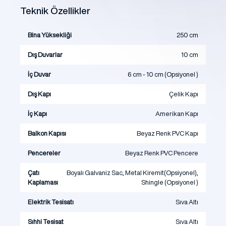
Teknik Özellikler
Bina Yüksekliği
250 cm
Dış Duvarlar
10 cm
İç Duvar
6 cm - 10 cm (Opsiyonel )
Dış Kapı
Çelik Kapı
İç Kapı
Amerikan Kapı
Balkon Kapısı
Beyaz Renk PVC Kapı
Pencereler
Beyaz Renk PVC Pencere
Çatı
Boyalı Galvaniz Sac, Metal Kiremit(Opsiyonel),
Kaplaması
Shingle (Opsiyonel )
Elektrik Tesisatı
Sıva Altı
Sıhhi Tesisat
Sıva Altı