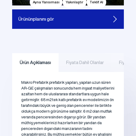
Ayna Yansıması
Yakınlaştır
Teklif Al
Ürünün
planını gör
Ürün Açıklaması
Fiyata Dahil Olanlar
Fiyata D
Makro Prefabrik prefabrik yapıları, yapılan uzun süren
AR-GE çalışmaları sonucunda hem inşaat maliyetlerini
azaltan hem de uluslararası standartlara uygun hale
getirmiştir. 68 m2 tek katlı prefabrik ev modelimizin ön
tarafındaki büyük ve geniş olan pencereler ile birlikte
oldukça modern görünüme sahiptir. 6 m2 olan mutfak
veranda penceresinden dışarıyı görür. Bir yandan
müthiş yemeklerinizi hazırlarken bir yandan da
pencereden dışarıdaki manzaranın tadını
çıkarabilirsiniz. Bu müthiş yemekler bütün ev ahalisini