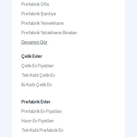
Prefabrik Ofis
İletişim
Prefabrik Şantiye
Sıkça Sorulanlar
Prefabrik Yemekhane
Prefabrik Yatakhane Binaları
Prefabrik Dükkan
Devamını Gör
Prefabrik Sosyal Tesis Binaları
Çelik Evler
Prefabrik Kafeterya
Çelik Ev Fiyatları
Prefabrik Okul Binaları
Tek Katlı Çelik Ev
Prefabrik Kreş Bina Modelleri
İki Katlı Çelik Ev
Prefabrik Anaokulu Bina Modelleri
Prefabrik Acil Afet Binaları
Prefabrik Evler
Prefabrik WC Duş Binaları
Prefabrik Ev Fiyatları
Şantiye Mobilizasyon
Hazır Ev Fiyatları
Şantiye Kamp Binaları
Tek Katlı Prefabrik Ev