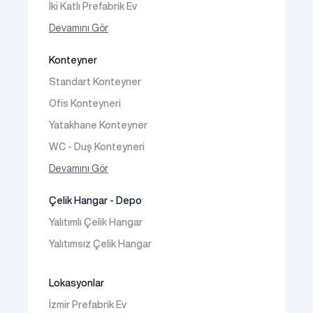
İki Katlı Prefabrik Ev
Tek Katlı Prefabrik Villa
Devamını Gör
İki Katlı Prefabrik Villa
Konteyner
Prefabrik Bağ Evi
Standart Konteyner
Prefabrik Bungalov
Ofis Konteyneri
Yatakhane Konteyner
WC - Duş Konteyneri
Konteyner Ev
Devamını Gör
Çelik Hangar - Depo
Yalıtımlı Çelik Hangar
Yalıtımsız Çelik Hangar
Lokasyonlar
İzmir Prefabrik Ev