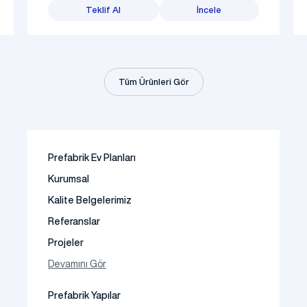
Teklif Al
İncele
Tüm Ürünleri Gör
Prefabrik Ev Planları
Kurumsal
Kalite Belgelerimiz
Referanslar
Projeler
Fotoğraf Galeri
Devamını Gör
Video Galeri
Prefabrik Yapılar
Faaliyet Alanları