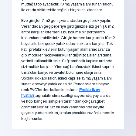
mutfağa toplayacaktır. 19 m2 yaşam alanı sunan salonu
ile orada biriktirebileceğiniz birçok anı olacaktır.
Eve girişler 7 m2 geniş verandadan geçilerek yapılır.
Verandadan geçip içeriye girdiğinizde sizi geniş 6 m2
antre karşılar. İsterseniz bu bölüme bir portmanto
konumlandırabilirsiniz. Girişin hemen karşısında 10 m2
boyutu ile bizi çocuk yatak odasının kapısı karşılar. Tek
katlı prefabrik evlerin bütün yaşam alanlarında ranza
gibi modüler mobilyalar kullandığınızda alanları daha
verimli kullanabilirsiniz. Sağ tarafta ilk kapının ardında
sizi mutfak karşılar. Yine sağ tarafınızdaki ikinci kapı ile
5 m2 olan banyo ve tuvalet bölümüne ulaşırsınız.
Soldaki ilk kapı salon, ikinci kapı ise 15 m2 yaşam alanı
sunan ebeveyn yatak odasıdır. Pencerelerde beyaz
renk PVC’lerden kullanılmaktadır.
Prefabrik ev
fiyatları
taşınabilir olma özelliği sayesinde, yaylalarda
ve hobi bahçesi sahipleri tarafından çokça rağbet
görmektedirler. Siz bu evin verandasında keyifle
çayınızı yudumlarken, bırakın çocuklarınız ön bahçede
koştursunlar.