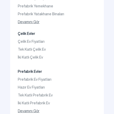
Sıkça Sorulanlar
Prefabrik Yemekhane
Prefabrik Yatakhane Binaları
Prefabrik Dükkan
Devamını Gör
Prefabrik Sosyal Tesis Binaları
Çelik Evler
Prefabrik Kafeterya
Çelik Ev Fiyatları
Prefabrik Okul Binaları
Tek Katlı Çelik Ev
Prefabrik Kreş Bina Modelleri
İki Katlı Çelik Ev
Prefabrik Anaokulu Bina Modelleri
Prefabrik Acil Afet Binaları
Prefabrik Evler
Prefabrik WC Duş Binaları
Prefabrik Ev Fiyatları
Şantiye Mobilizasyon
Hazır Ev Fiyatları
Şantiye Kamp Binaları
Tek Katlı Prefabrik Ev
İki Katlı Prefabrik Ev
Tek Katlı Prefabrik Villa
Devamını Gör