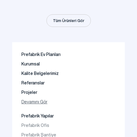
Tüm Ürünleri Gör
Prefabrik Ev Planları
Kurumsal
Kalite Belgelerimiz
Referanslar
Projeler
Fotoğraf Galeri
Devamını Gör
Video Galeri
Prefabrik Yapılar
Faaliyet Alanları
Prefabrik Ofis
İletişim
Prefabrik Şantiye