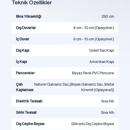
Teknik Özellikler
Bina Yüksekliği
250 cm
Dış Duvarlar
6 cm - 10 cm (Opsiyonel )
İç Duvar
6 cm - 10 cm (Opsiyonel )
Dış Kapı
İzoleli Sac Kapı
İç Kapı
Amerikan Kapı
Pencereler
Beyaz Renk PVC Pencere
Çatı
Naturel Galvaniz Sac,(Boyalı Galvaniz Sac ,Metal
Kaplaması
Kiremit (Opsiyonel))
Elektrik Tesisatı
Sıva Altı
Sıhhi Tesisat
Sıva Altı
Dış Cephe Boyası
Silikonlu Dış Cephe Boyası