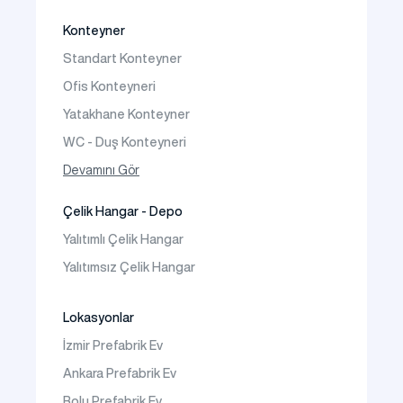
İki Katlı Prefabrik Villa
Konteyner
Prefabrik Bağ Evi
Standart Konteyner
Prefabrik Bungalov
Ofis Konteyneri
Yatakhane Konteyner
WC - Duş Konteyneri
Konteyner Ev
Devamını Gör
Çelik Hangar - Depo
Yalıtımlı Çelik Hangar
Yalıtımsız Çelik Hangar
Lokasyonlar
İzmir Prefabrik Ev
Ankara Prefabrik Ev
Bolu Prefabrik Ev