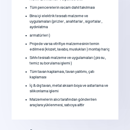
Tüm pencerelerin ısıcam dahil takılması
Bina içi elektrik tesısatı malzeme ve
uygulamaları (prizler , anahtarlar , sigortalar ,
aydınlatma
armatürleri )
Projede varsa vitrifiye malzemesinin temin
edilmesi (klozet, lavabo, muslukları ) montajı hariç
Sıhhı tesisatı malzeme ve uygulamaları ( pis su ,
temiz su borulama işlemi )
Tüm tavan kaplaması, tavan yalıtımı, çatı
kaplaması
İç & dış tavan, metal aksam boya ve astarlama ve
silikonlama işlemi
Malzemelerin alıcı tarafından gönderilen
araçlara yüklenmesi, satıcıya aittir