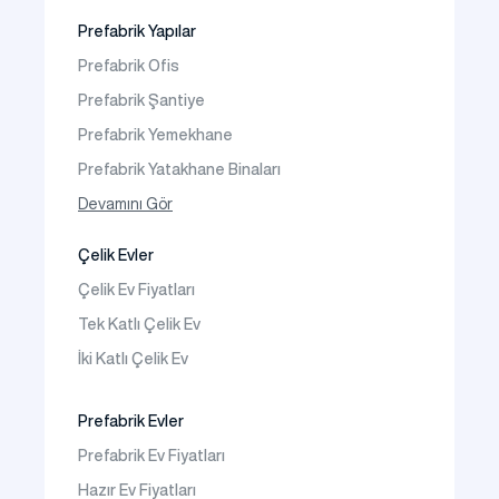
Video Galeri
Prefabrik Yapılar
Faaliyet Alanları
Prefabrik Ofis
İletişim
Prefabrik Şantiye
Sıkça Sorulanlar
Prefabrik Yemekhane
Prefabrik Yatakhane Binaları
Prefabrik Dükkan
Devamını Gör
Prefabrik Sosyal Tesis Binaları
Çelik Evler
Prefabrik Kafeterya
Çelik Ev Fiyatları
Prefabrik Okul Binaları
Tek Katlı Çelik Ev
Prefabrik Kreş Bina Modelleri
İki Katlı Çelik Ev
Prefabrik Anaokulu Bina Modelleri
Prefabrik Acil Afet Binaları
Prefabrik Evler
Prefabrik WC Duş Binaları
Prefabrik Ev Fiyatları
Şantiye Mobilizasyon
Hazır Ev Fiyatları