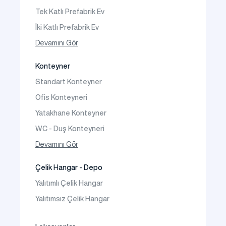
Şantiye Kamp Binaları
Tek Katlı Prefabrik Ev
İki Katlı Prefabrik Ev
Tek Katlı Prefabrik Villa
Devamını Gör
İki Katlı Prefabrik Villa
Konteyner
Prefabrik Bağ Evi
Standart Konteyner
Prefabrik Bungalov
Ofis Konteyneri
Yatakhane Konteyner
WC - Duş Konteyneri
Konteyner Ev
Devamını Gör
Çelik Hangar - Depo
Yalıtımlı Çelik Hangar
Yalıtımsız Çelik Hangar