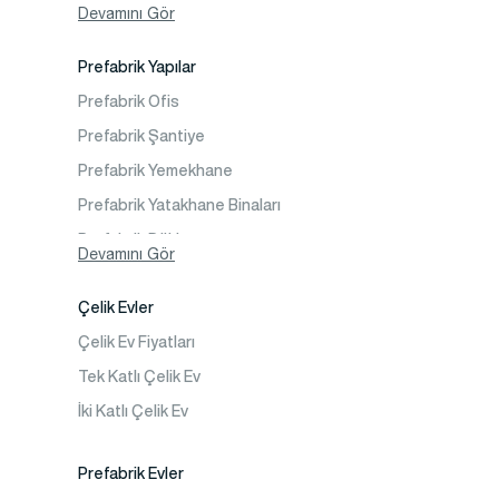
Devamını Gör
Video Galeri
Prefabrik Yapılar
Faaliyet Alanları
Prefabrik Ofis
İletişim
Prefabrik Şantiye
Sıkça Sorulanlar
Prefabrik Yemekhane
Prefabrik Yatakhane Binaları
Prefabrik Dükkan
Devamını Gör
Prefabrik Sosyal Tesis Binaları
Çelik Evler
Prefabrik Kafeterya
Çelik Ev Fiyatları
Prefabrik Okul Binaları
Tek Katlı Çelik Ev
Prefabrik Kreş Bina Modelleri
İki Katlı Çelik Ev
Prefabrik Anaokulu Bina Modelleri
Prefabrik Acil Afet Binaları
Prefabrik Evler
Prefabrik WC Duş Binaları