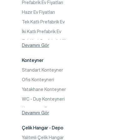
Prefabrik Ev Fiyatları
Şantiye Mobilizasyon
Hazır Ev Fiyatları
Şantiye Kamp Binaları
Tek Katlı Prefabrik Ev
İki Katlı Prefabrik Ev
Tek Katlı Prefabrik Villa
Devamını Gör
İki Katlı Prefabrik Villa
Konteyner
Prefabrik Bağ Evi
Standart Konteyner
Prefabrik Bungalov
Ofis Konteyneri
Yatakhane Konteyner
WC - Duş Konteyneri
Konteyner Ev
Devamını Gör
Çelik Hangar - Depo
Yalıtımlı Çelik Hangar