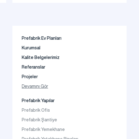
Prefabrik Ev Planları
Kurumsal
Kalite Belgelerimiz
Referanslar
Projeler
Fotoğraf Galeri
Devamını Gör
Video Galeri
Prefabrik Yapılar
Faaliyet Alanları
Prefabrik Ofis
İletişim
Prefabrik Şantiye
Sıkça Sorulanlar
Prefabrik Yemekhane