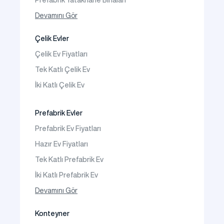
Prefabrik Yatakhane Binaları
Prefabrik Dükkan
Devamını Gör
Prefabrik Sosyal Tesis Binaları
Çelik Evler
Prefabrik Kafeterya
Çelik Ev Fiyatları
Prefabrik Okul Binaları
Tek Katlı Çelik Ev
Prefabrik Kreş Bina Modelleri
İki Katlı Çelik Ev
Prefabrik Anaokulu Bina Modelleri
Prefabrik Acil Afet Binaları
Prefabrik Evler
Prefabrik WC Duş Binaları
Prefabrik Ev Fiyatları
Şantiye Mobilizasyon
Hazır Ev Fiyatları
Şantiye Kamp Binaları
Tek Katlı Prefabrik Ev
İki Katlı Prefabrik Ev
Tek Katlı Prefabrik Villa
Devamını Gör
İki Katlı Prefabrik Villa
Konteyner
Prefabrik Bağ Evi