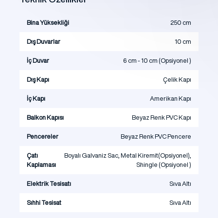
Bina Yüksekliği
250 cm
Dış Duvarlar
10 cm
İç Duvar
6 cm - 10 cm (Opsiyonel )
Dış Kapı
Çelik Kapı
İç Kapı
Amerikan Kapı
Balkon Kapısı
Beyaz Renk PVC Kapı
Pencereler
Beyaz Renk PVC Pencere
Çatı
Boyalı Galvaniz Sac, Metal Kiremit(Opsiyonel),
Kaplaması
Shingle (Opsiyonel )
Elektrik Tesisatı
Sıva Altı
Sıhhi Tesisat
Sıva Altı