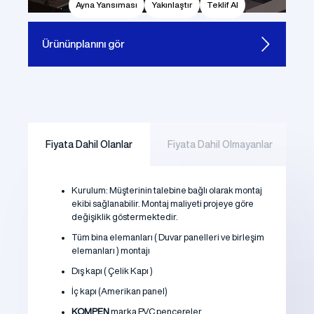
Ayna Yansıması
Yakınlaştır
Teklif Al
Ürünün
planını gör
Fiyata Dahil Olanlar
Fiyata Dahil Olmayanlar
Kurulum: Müşterinin talebine bağlı olarak montaj
ekibi sağlanabilir. Montaj maliyeti projeye göre
değişiklik göstermektedir.
Tüm bina elemanları ( Duvar panelleri ve birleşim
elemanları ) montajı
Dış kapı ( Çelik Kapı )
İç kapı (Amerikan panel)
KOMPEN
marka PVC pencereler