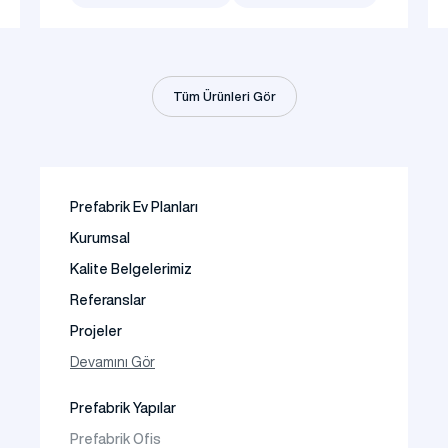
Tüm Ürünleri Gör
Prefabrik Ev Planları
Kurumsal
Kalite Belgelerimiz
Referanslar
Projeler
Fotoğraf Galeri
Devamını Gör
Video Galeri
Prefabrik Yapılar
Faaliyet Alanları
Prefabrik Ofis