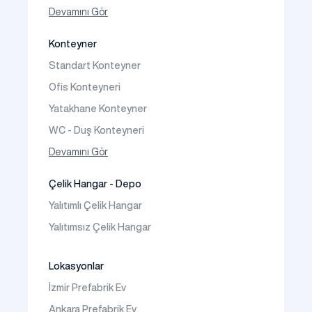
Tek Katlı Prefabrik Villa
Devamını Gör
İki Katlı Prefabrik Villa
Konteyner
Prefabrik Bağ Evi
Standart Konteyner
Prefabrik Bungalov
Ofis Konteyneri
Yatakhane Konteyner
WC - Duş Konteyneri
Konteyner Ev
Devamını Gör
Çelik Hangar - Depo
Yalıtımlı Çelik Hangar
Yalıtımsız Çelik Hangar
Lokasyonlar
İzmir Prefabrik Ev
Ankara Prefabrik Ev