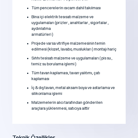
Tüm pencerelerin ısıcam dahil takılması
Bina içi elektrik tesısatı malzeme ve
uygulamaları (prizler , anahtarlar , sigortalar ,
aydınlatma
armatürleri )
Projede varsa vitrifiye malzemesinin temin
edilmesi (klozet, lavabo, muslukları ) montajı hariç
Sıhhı tesisatı malzeme ve uygulamaları ( pis su ,
temiz su borulama işlemi )
Tüm tavan kaplaması, tavan yalıtımı, çatı
kaplaması
İç & dış tavan, metal aksam boya ve astarlama ve
silikonlama işlemi
Malzemelerin alıcı tarafından gönderilen
araçlara yüklenmesi, satıcıya aittir
Teknik Özellikler