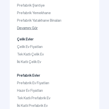
İletişim
Prefabrik Şantiye
Sıkça Sorulanlar
Prefabrik Yemekhane
Prefabrik Yatakhane Binaları
Prefabrik Dükkan
Devamını Gör
Prefabrik Sosyal Tesis Binaları
Çelik Evler
Prefabrik Kafeterya
Çelik Ev Fiyatları
Prefabrik Okul Binaları
Tek Katlı Çelik Ev
Prefabrik Kreş Bina Modelleri
İki Katlı Çelik Ev
Prefabrik Anaokulu Bina Modelleri
Prefabrik Acil Afet Binaları
Prefabrik Evler
Prefabrik WC Duş Binaları
Prefabrik Ev Fiyatları
Şantiye Mobilizasyon
Hazır Ev Fiyatları
Şantiye Kamp Binaları
Tek Katlı Prefabrik Ev
İki Katlı Prefabrik Ev