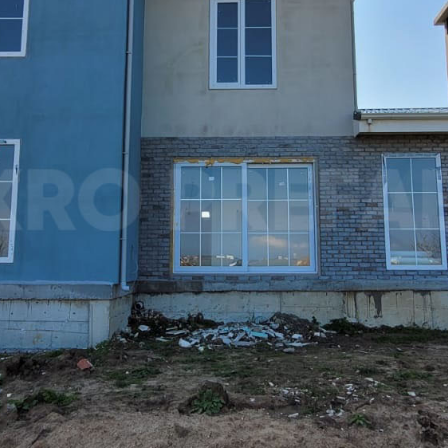
k Sosyal Tesis Binaları
Katlı Prefabrik Villa
Prefabrik Kafeterya
Prefabrik Bağ E
k Anaokulu Bina
i
Prefabrik Acil Afet Bina