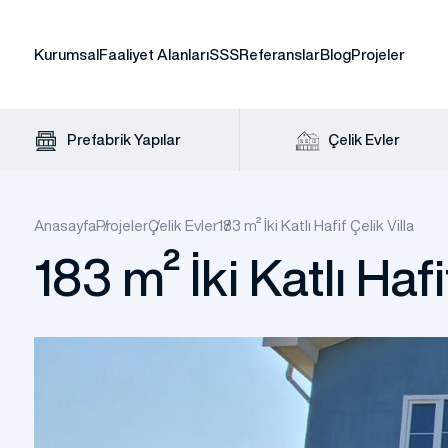
Kurumsal
Faaliyet Alanları
SSS
Referanslar
Blog
Projeler
Prefabrik Yapılar
Çelik Evler
Anasayfa
Projeler
Çelik Evler
183 m² İki Katlı Hafif Çelik Villa
183 m² İki Katlı Hafi
Prefabrik Ofis
Prefabrik Ev Fiyatları
Standart Konteyner
Çelik Ev Fiyatları
Panel Kabin
Yalıtımlı Çelik Hangar
Prefabri
T
H