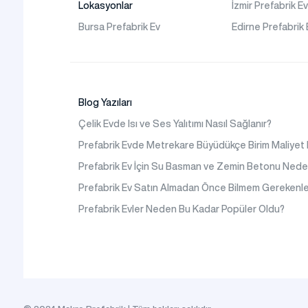
Prefabrik Kafeterya
Lokasyonlar
İzmir Prefabrik E
Sıkça Sorulanlar
Prefabrik Okul Binaları
Bursa Prefabrik Ev
Edirne Prefabrik 
Prefabrik Kreş Bina
Modelleri
Prefabrik Anaokulu Bi
Modelleri
Blog Yazıları
Prefabrik Acil Afet
Çelik Evde Isı ve Ses Yalıtımı Nasıl Sağlanır?
Binaları
Prefabrik Evde Metrekare Büyüdükçe Birim Maliyet
Prefabrik WC Duş Bina
Prefabrik Ev İçin Su Basman ve Zemin Betonu Nede
Şantiye Mobilizasyon
Prefabrik Ev Satın Almadan Önce Bilmem Gerekenle
Şantiye Kamp Binaları
Prefabrik Evler Neden Bu Kadar Popüler Oldu?