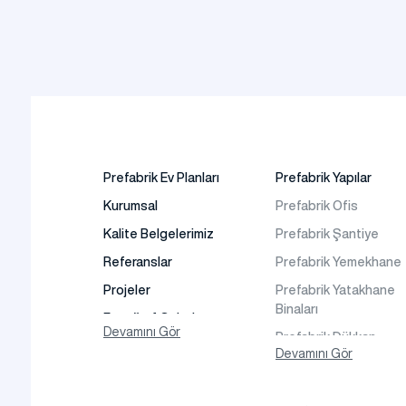
Prefabrik Ev Planları
Prefabrik Yapılar
Kurumsal
Prefabrik Ofis
Kalite Belgelerimiz
Prefabrik Şantiye
Referanslar
Prefabrik Yemekhane
Projeler
Prefabrik Yatakhane
Binaları
Fotoğraf Galeri
Devamını Gör
Prefabrik Dükkan
Video Galeri
Devamını Gör
Prefabrik Sosyal Tesi
Faaliyet Alanları
Binaları
İletişim