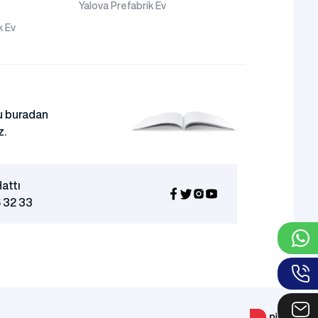
Yalova Prefabrik Ev
k Ev
 buradan
z.
attı
 32 33