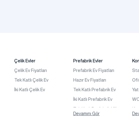
Çelik Evler
Prefabrik Evler
Ko
Çelik Ev Fiyatları
Prefabrik Ev Fiyatları
Sta
Tek Katlı Çelik Ev
Hazır Ev Fiyatları
Ofi
İki Katlı Çelik Ev
Tek Katlı Prefabrik Ev
Ya
İki Katlı Prefabrik Ev
WC 
Tek Katlı Prefabrik Villa
Kon
Devamını Gör
Dev
İki Katlı Prefabrik Villa
s
Prefabrik Bağ Evi
Prefabrik Bungalov