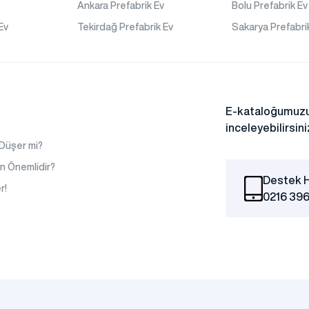
v
Ankara Prefabrik Ev
Bolu Prefabrik Ev
Ev
Tekirdağ Prefabrik Ev
Sakarya Prefabri
na
E-kataloğumuzu
inceleyebilirsini
 Düşer mi?
ları
n Önemlidir?
Destek H
r!
0216 396