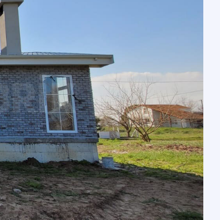
vi
Prefabrik Okul Binaları
Prefabrik Bungalov
ları
Prefabrik WC Duş Binaları