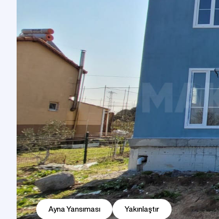
Prefabrik Dükkan
Tek Katlı Prefabrik Villa
Konteyner Ev
Prefabri
İki 
Prefabri
Prefabrik Kreş Bina Modelleri
Modeller
Ayna Yansıması
Yakınlaştır