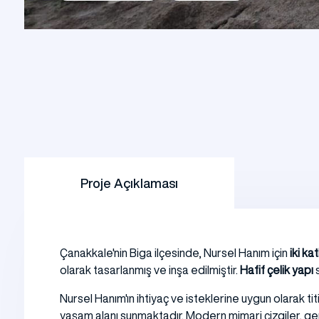
Şantiye Mobilizasyon
Şantiye 
Proje Açıklaması
Çanakkale'nin Biga ilçesinde, Nursel Hanım için
iki kat
olarak tasarlanmış ve inşa edilmiştir.
Hafif çelik yapı
s
Nursel Hanım'ın ihtiyaç ve isteklerine uygun olarak titi
yaşam alanı sunmaktadır. Modern mimari çizgiler, geniş