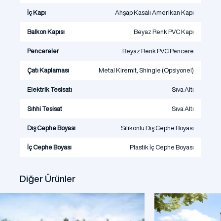
İç Kapı
Ahşap Kasalı Amerikan Kapı
Balkon Kapısı
Beyaz Renk PVC Kapı
Pencereler
Beyaz Renk PVC Pencere
Çatı Kaplaması
Metal Kiremit, Shingle (Opsiyonel)
Elektrik Tesisatı
Sıva Altı
Sıhhi Tesisat
Sıva Altı
Dış Cephe Boyası
Silikonlu Dış Cephe Boyası
İç Cephe Boyası
Plastik İç Cephe Boyası
Diğer Ürünler