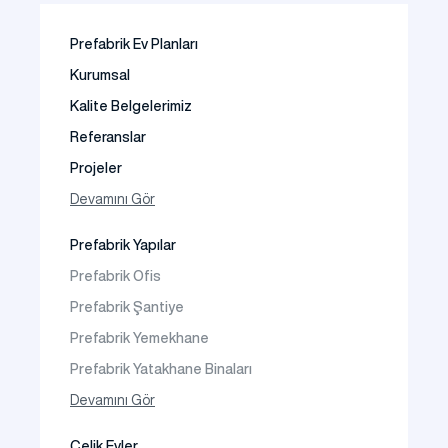
Prefabrik Ev Planları
Kurumsal
Kalite Belgelerimiz
Referanslar
Projeler
Fotoğraf Galeri
Devamını Gör
Video Galeri
Prefabrik Yapılar
Faaliyet Alanları
Prefabrik Ofis
İletişim
Prefabrik Şantiye
Sıkça Sorulanlar
Prefabrik Yemekhane
Prefabrik Yatakhane Binaları
Prefabrik Dükkan
Devamını Gör
Prefabrik Sosyal Tesis Binaları
Çelik Evler