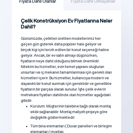
Fiyata Dahil Olanlar
Fiyata Dahil Olmayanlar
S
Çelik Konstrüksiyon Ev Fiyatlarına Neler
Dahil?
Günümüzde, çelikten üretilen modellerimiz her
geçen gün giderek daha popüler hale geliyor ve
birçok kişi için tercih edilen bir konut seçeneği haline
geliyor. Ancak, bir ev satın almayı düşünürken,
fiyatların neye dahil olduğunu bilmek önemlidir.
Nitekim bu hizmetler, evin temel yapısını oluşturan
unsurları ve iç mekanın tamamlanması için gerekli olan
hizmetleri içerir. Bu hizmetler, kullanıcıya modern ve
dayanıklı bir konut sunmak için gereklidir ve genellikle
fiyatların bir parçası olarak sunulur. İşte çelik evlerin
metrekare fiyatları dahilinde olan hizmetler aşağıdaki
gibidir.
Kurulum: Müşterinin talebine bağlı olarak montaj
ekibi sağlanabilir. Montaj maliyeti projeye göre
değişiklik göstermektedir.
Tüm bina elemanları ( Duvar panelleri ve birleşim
elemanları ) montajı