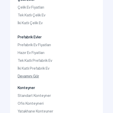
Prefabrik Kafeterya
Çelik Ev Fiyatları
Prefabrik Okul Binaları
Tek Katlı Çelik Ev
Prefabrik Kreş Bina Modelleri
İki Katlı Çelik Ev
Prefabrik Anaokulu Bina Modelleri
Prefabrik Acil Afet Binaları
Prefabrik Evler
Prefabrik WC Duş Binaları
Prefabrik Ev Fiyatları
Şantiye Mobilizasyon
Hazır Ev Fiyatları
Şantiye Kamp Binaları
Tek Katlı Prefabrik Ev
İki Katlı Prefabrik Ev
Tek Katlı Prefabrik Villa
Devamını Gör
İki Katlı Prefabrik Villa
Konteyner
Prefabrik Bağ Evi
Standart Konteyner
Prefabrik Bungalov
Ofis Konteyneri
Yatakhane Konteyner