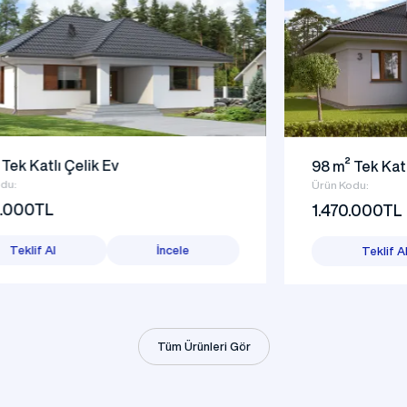
98 m² Tek Katlı Çelik Ev
Ürün Kodu:
1.470.000TL
Teklif Al
İncele
Tüm Ürünleri Gör