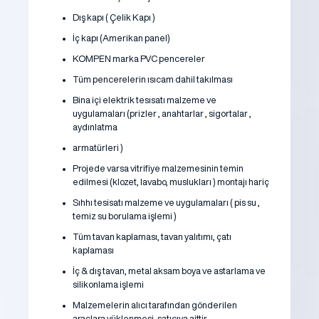
Dış kapı ( Çelik Kapı )
İç kapı (Amerikan panel)
KOMPEN marka PVC pencereler
Tüm pencerelerin ısıcam dahil takılması
Bina içi elektrik tesısatı malzeme ve
uygulamaları (prizler , anahtarlar , sigortalar ,
aydınlatma
armatürleri )
Projede varsa vitrifiye malzemesinin temin
edilmesi (klozet, lavabo, muslukları ) montajı hariç
Sıhhı tesisatı malzeme ve uygulamaları ( pis su ,
temiz su borulama işlemi )
Tüm tavan kaplaması, tavan yalıtımı, çatı
kaplaması
İç & dış tavan, metal aksam boya ve astarlama ve
silikonlama işlemi
Malzemelerin alıcı tarafından gönderilen
araçlara yüklenmesi, satıcıya aittir