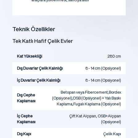
Teknik Özellikler
Tek Katlı Hafif Çelik Evler
Kat Yüksekliği
280 cm
Dış Duvarlar Çelik Kalınlığı
8 - 14 cm (Opsiyonel)
İç Duvarlar Çelik Kalınlığı
8 - 14 cm (Opsiyonel)
Betopan veya Fibercement,Bordex
Dış Cephe
(Opsiyonel),OSB (Opsiyonel) + Yalı Baskı
Kaplaması
Kaplama,Fugalı Kaplama (Opsiyonel)
İç Cephe
Çift Kat Alçıpan, OSB+Alçıpan
Kaplaması
(Opsiyonel)
Dış Kapı
Çelik Kapı